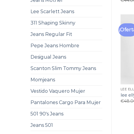
Jeans Mother
€
44.0
Lee Scarlett Jeans
311 Shaping Skinny
¡Ofert
Jeans Regular Fit
Pepe Jeans Hombre
Desigual Jeans
Scanton Slim Tommy Jeans
Momjeans
LEE EL
Vestido Vaquero Mujer
lee el
€
48.0
Pantalones Cargo Para Mujer
501 90's Jeans
Jeans 501