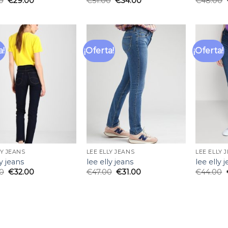
0
€
29.00
€
51.00
€
34.00
€
48.00
a!
¡Oferta!
¡Oferta!
Añadir
Añadir
a la
a la
lista
lista
de
de
deseos
deseos
LY JEANS
LEE ELLY JEANS
LEE ELLY 
ly jeans
lee elly jeans
lee elly 
0
€
32.00
€
47.00
€
31.00
€
44.00