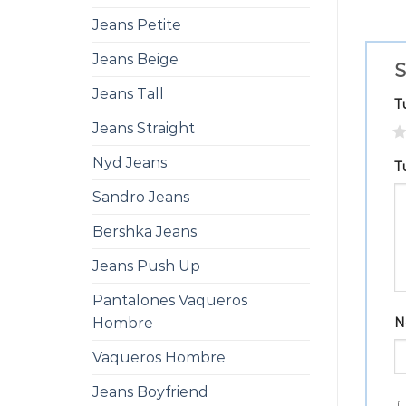
Jeans Petite
Jeans Beige
S
Jeans Tall
T
Jeans Straight
1
Nyd Jeans
T
Sandro Jeans
Bershka Jeans
Jeans Push Up
Pantalones Vaqueros
Hombre
N
Vaqueros Hombre
Jeans Boyfriend