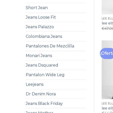
Short Jean
Jeans Loose Fit
LEE EL
lee el
Jeans Palazzo
€
47.0
Colombiana Jeans
Pantalones De Mezclilla
¡Ofert
Monari Jeans
Jeans Dsquared
Pantalon Wide Leg
Leejeans
Dr Denim Nora
Jeans Black Friday
LEE EL
lee el