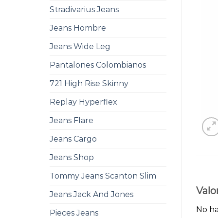
Stradivarius Jeans
Jeans Hombre
Jeans Wide Leg
Pantalones Colombianos
721 High Rise Skinny
Replay Hyperflex
Jeans Flare
Jeans Cargo
Jeans Shop
Tommy Jeans Scanton Slim
Valo
Jeans Jack And Jones
No ha
Pieces Jeans