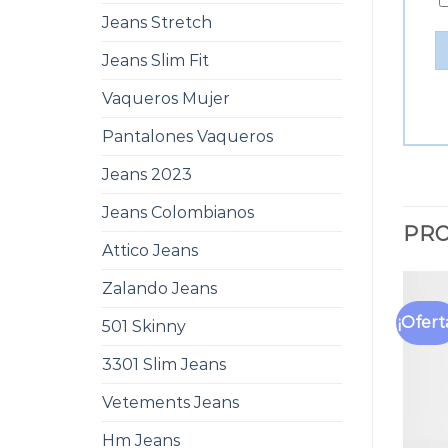
Jeans Stretch
Jeans Slim Fit
Vaqueros Mujer
Pantalones Vaqueros
Jeans 2023
Jeans Colombianos
PRO
Attico Jeans
Zalando Jeans
¡Ofert
501 Skinny
3301 Slim Jeans
Vetements Jeans
Hm Jeans