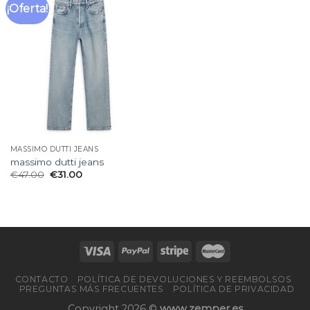
¡Oferta!
Añadir
a la
lista
de
deseos
MASSIMO DUTTI JEANS
massimo dutti jeans
€
47.00
€
31.00
CONTACTO
POLÍTICA DE DEVOLUCIONES Y REEMBOLSOS
PREGUNTAS MÁS FRECUENTES
POLÍTICA DE PRIVACIDAD
Copyright 2026 ©
www.zemper.es