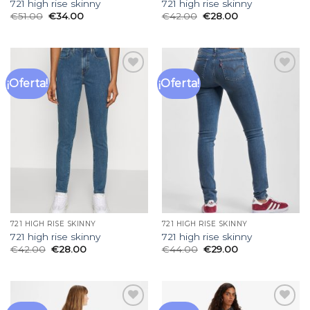
721 high rise skinny
721 high rise skinny
€
51.00
€
34.00
€
42.00
€
28.00
¡Oferta!
¡Oferta!
Añadir
Añadir
a la
a la
lista
lista
de
de
deseos
deseos
721 HIGH RISE SKINNY
721 HIGH RISE SKINNY
721 high rise skinny
721 high rise skinny
€
42.00
€
28.00
€
44.00
€
29.00