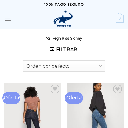
Saltar
100% PAGO SEGURO
al
contenido
0
721 High Rise Skinny
FILTRAR
¡Oferta!
¡Oferta!
Añadir
Añadir
a la
a la
lista
lista
de
de
deseos
deseos