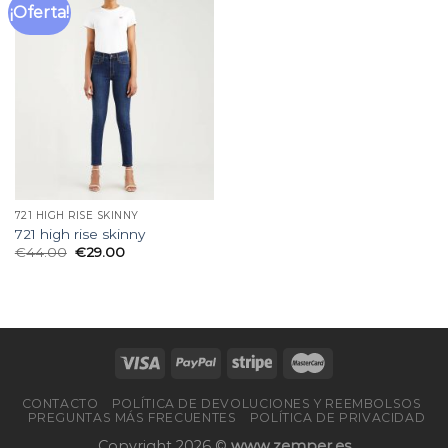
¡Oferta!
Añadir
a la
lista
de
deseos
721 HIGH RISE SKINNY
721 high rise skinny
€
44.00
€
29.00
CONTACTO
POLÍTICA DE DEVOLUCIONES Y REEMBOLSOS
PREGUNTAS MÁS FRECUENTES
POLÍTICA DE PRIVACIDAD
Copyright 2026 ©
www.zemper.es