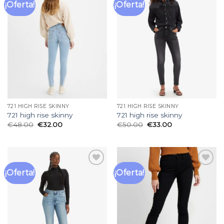
¡Oferta!
¡Oferta!
Añadir
Añadir
a la
a la
lista
lista
de
de
deseos
deseos
721 HIGH RISE SKINNY
721 HIGH RISE SKINNY
721 high rise skinny
721 high rise skinny
€
48.00
€
32.00
€
50.00
€
33.00
¡Oferta!
¡Oferta!
Añadir
Añadir
a la
a la
lista
lista
de
de
deseos
deseos