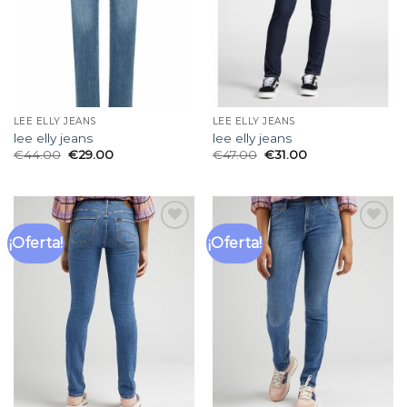
LEE ELLY JEANS
LEE ELLY JEANS
lee elly jeans
lee elly jeans
€
44.00
€
29.00
€
47.00
€
31.00
¡Oferta!
¡Oferta!
Añadir
Añadir
a la
a la
lista
lista
de
de
deseos
deseos