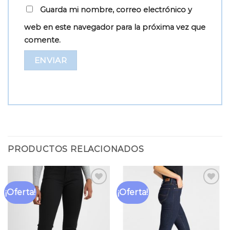
Guarda mi nombre, correo electrónico y
web en este navegador para la próxima vez que
comente.
PRODUCTOS RELACIONADOS
¡Oferta!
¡Oferta!
Añadir
Añadir
a la
a la
lista
lista
de
de
deseos
deseos