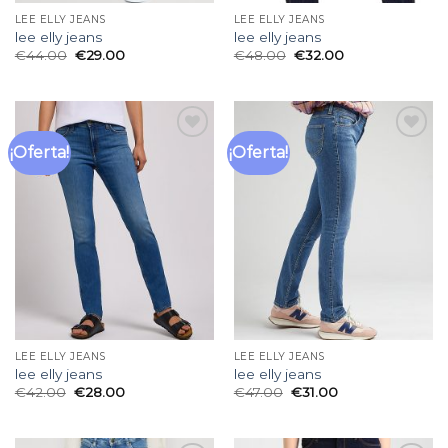
LEE ELLY JEANS
LEE ELLY JEANS
lee elly jeans
lee elly jeans
€
44.00
€
29.00
€
48.00
€
32.00
¡Oferta!
¡Oferta!
Añadir
Añadir
a la
a la
lista
lista
de
de
deseos
deseos
LEE ELLY JEANS
LEE ELLY JEANS
lee elly jeans
lee elly jeans
€
42.00
€
28.00
€
47.00
€
31.00