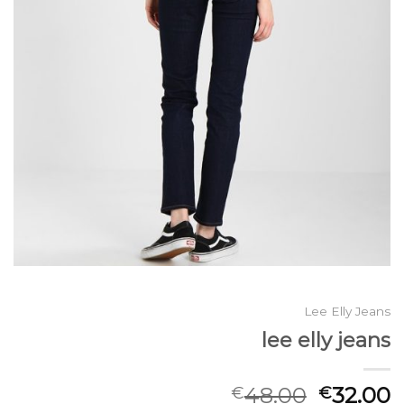
Lee Elly Jeans
lee elly jeans
48.00
32.00
€
€