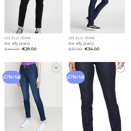
LEE ELLY JEANS
LEE ELLY JEANS
lee elly jeans
lee elly jeans
€
44.00
€
29.00
€
51.00
€
34.00
¡Oferta!
¡Oferta!
Añadir
Añadir
a la
a la
lista
lista
de
de
deseos
deseos