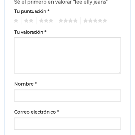
Sé el primero en valorar “lee elly jeans”
Tu puntuación
*
1
2
3
4
5
Tu valoración
*
Nombre
*
Correo electrónico
*