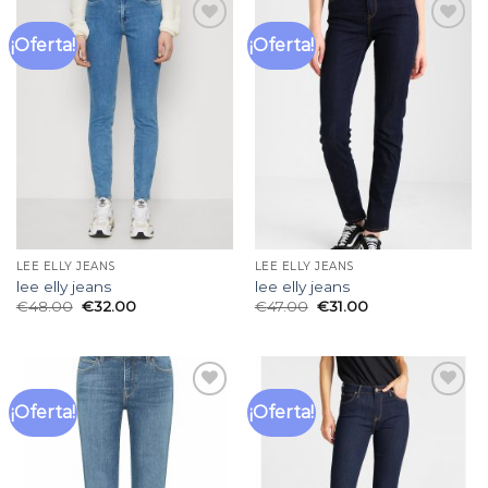
¡Oferta!
¡Oferta!
Añadir
Añadir
a la
a la
lista
lista
de
de
deseos
deseos
LEE ELLY JEANS
LEE ELLY JEANS
lee elly jeans
lee elly jeans
€
48.00
€
32.00
€
47.00
€
31.00
¡Oferta!
¡Oferta!
Añadir
Añadir
a la
a la
lista
lista
de
de
deseos
deseos