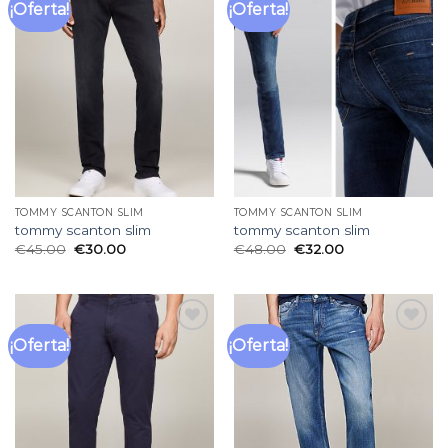
¡Oferta!
¡Oferta!
Añadir
Añadir
a la
a la
lista
lista
de
de
deseos
deseos
TOMMY SCANTON SLIM
TOMMY SCANTON SLIM
tommy scanton slim
tommy scanton slim
€
45.00
€
30.00
€
48.00
€
32.00
¡Oferta!
¡Oferta!
Añadir
Añadir
a la
a la
lista
lista
de
de
deseos
deseos