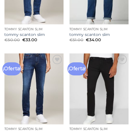
TOMMY SCANTON SLIM
TOMMY SCANTON SLIM
tommy scanton slim
tommy scanton slim
€
50.00
€
33.00
€
51.00
€
34.00
¡Oferta!
¡Oferta!
Añadir
Añadir
a la
a la
lista
lista
de
de
deseos
deseos
TOMMY SCANTON SLIM
TOMMY SCANTON SLIM