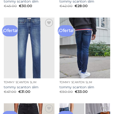
tommy scanton slim
tommy scanton slim
€
45.00
€
30.00
€
42.00
€
28.00
¡Oferta!
¡Oferta!
Añadir
Añadir
a la
a la
lista
lista
de
de
deseos
deseos
TOMMY SCANTON SLIM
TOMMY SCANTON SLIM
tommy scanton slim
tommy scanton slim
€
47.00
€
31.00
€
50.00
€
33.00