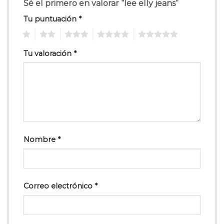
Sé el primero en valorar “lee elly jeans”
Tu puntuación
*
1
2
3
4
5
Tu valoración
*
Nombre
*
Correo electrónico
*