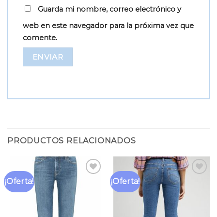
Guarda mi nombre, correo electrónico y
web en este navegador para la próxima vez que
comente.
PRODUCTOS RELACIONADOS
¡Oferta!
¡Oferta!
Añadir
Añadir
a la
a la
lista
lista
de
de
deseos
deseos