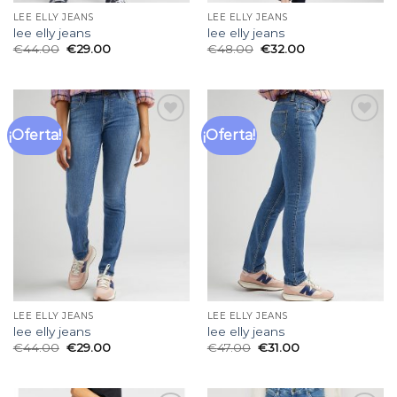
LEE ELLY JEANS
LEE ELLY JEANS
lee elly jeans
lee elly jeans
€
44.00
€
29.00
€
48.00
€
32.00
¡Oferta!
¡Oferta!
Añadir
Añadir
a la
a la
lista
lista
de
de
deseos
deseos
LEE ELLY JEANS
LEE ELLY JEANS
lee elly jeans
lee elly jeans
€
44.00
€
29.00
€
47.00
€
31.00