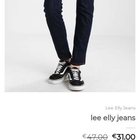
Lee Elly Jeans
lee elly jeans
47.00
31.00
€
€