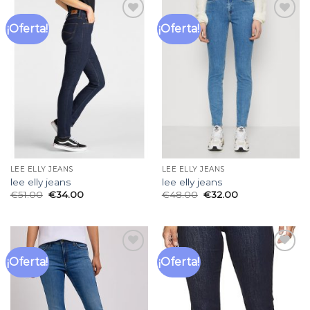
¡Oferta!
¡Oferta!
Añadir
Añadir
a la
a la
lista
lista
de
de
deseos
deseos
LEE ELLY JEANS
LEE ELLY JEANS
lee elly jeans
lee elly jeans
€
51.00
€
34.00
€
48.00
€
32.00
¡Oferta!
¡Oferta!
Añadir
Añadir
a la
a la
lista
lista
de
de
deseos
deseos