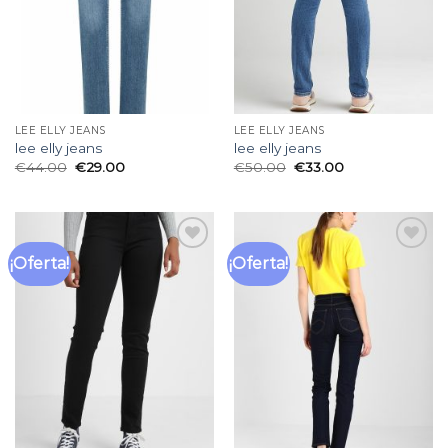
LEE ELLY JEANS
LEE ELLY JEANS
lee elly jeans
lee elly jeans
€
44.00
€
29.00
€
50.00
€
33.00
¡Oferta!
¡Oferta!
Añadir
Añadir
a la
a la
lista
lista
de
de
deseos
deseos