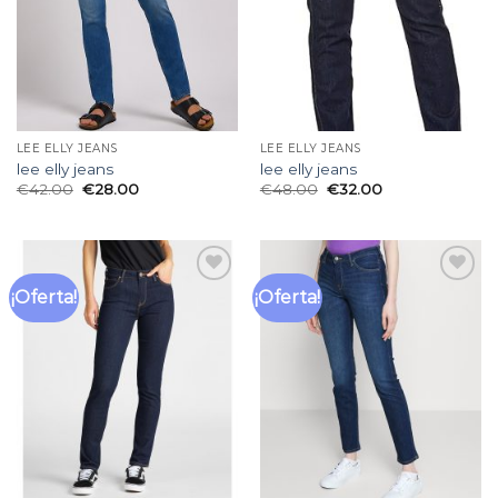
LEE ELLY JEANS
LEE ELLY JEANS
lee elly jeans
lee elly jeans
€
42.00
€
28.00
€
48.00
€
32.00
¡Oferta!
¡Oferta!
Añadir
Añadir
a la
a la
lista
lista
de
de
deseos
deseos