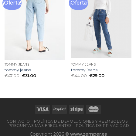
¡Oferta!
¡Oferta!
Añadir
Añadir
a la
a la
lista
lista
de
de
deseos
deseos
TOMMY JEANS
TOMMY JEANS
tommy jeans
tommy jeans
€
47.00
€
31.00
€
44.00
€
29.00
CONTACTO
POLÍTICA DE DEVOLUCIONES Y REEMBOLSOS
PREGUNTAS MÁS FRECUENTES
POLÍTICA DE PRIVACIDAD
Copyright 2026 ©
www.zemper.es