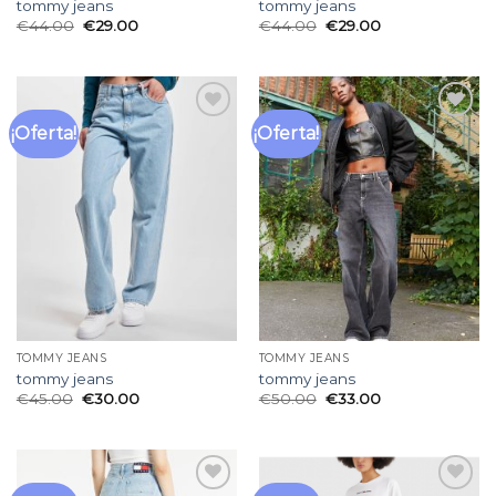
tommy jeans
tommy jeans
€
44.00
€
29.00
€
44.00
€
29.00
¡Oferta!
¡Oferta!
Añadir
Añadir
a la
a la
lista
lista
de
de
deseos
deseos
TOMMY JEANS
TOMMY JEANS
tommy jeans
tommy jeans
€
45.00
€
30.00
€
50.00
€
33.00