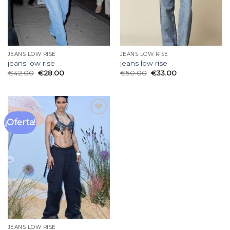
JEANS LOW RISE
JEANS LOW RISE
jeans low rise
jeans low rise
€
42.00
€
28.00
€
50.00
€
33.00
¡Oferta!
Añadir
a la
lista
de
deseos
JEANS LOW RISE