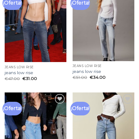
¡Oferta!
¡Oferta!
Añadir
Añadir
a la
a la
lista
lista
de
de
deseos
deseos
JEANS LOW RISE
JEANS LOW RISE
jeans low rise
jeans low rise
€
51.00
€
34.00
€
47.00
€
31.00
¡Oferta!
¡Oferta!
Añadir
Añadir
a la
a la
lista
lista
de
de
deseos
deseos