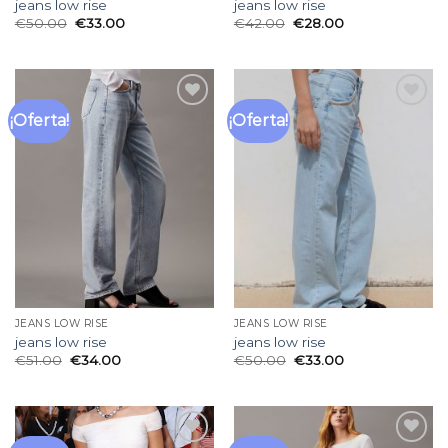
jeans low rise
jeans low rise
€
50.00
€
33.00
€
42.00
€
28.00
¡Oferta!
¡Oferta!
Añadir
Añadir
a la
a la
lista
lista
de
de
deseos
deseos
JEANS LOW RISE
JEANS LOW RISE
jeans low rise
jeans low rise
€
51.00
€
34.00
€
50.00
€
33.00