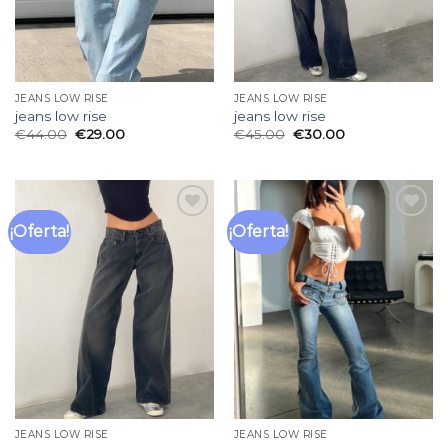
JEANS LOW RISE
JEANS LOW RISE
jeans low rise
jeans low rise
€
44.00
€
29.00
€
45.00
€
30.00
¡Oferta!
¡Oferta!
Añadir
Añadir
a la
a la
lista
lista
de
de
deseos
deseos
JEANS LOW RISE
JEANS LOW RISE