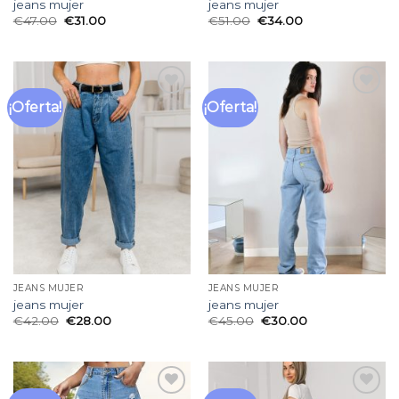
jeans mujer
jeans mujer
€
47.00
€
31.00
€
51.00
€
34.00
¡Oferta!
¡Oferta!
Añadir
Añadir
a la
a la
lista
lista
de
de
deseos
deseos
JEANS MUJER
JEANS MUJER
jeans mujer
jeans mujer
€
42.00
€
28.00
€
45.00
€
30.00