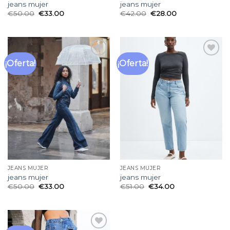
jeans mujer
jeans mujer
€
50.00
€
33.00
€
42.00
€
28.00
¡Oferta!
¡Oferta!
Añadir
Añadir
a la
a la
lista
lista
de
de
deseos
deseos
JEANS MUJER
JEANS MUJER
jeans mujer
jeans mujer
€
50.00
€
33.00
€
51.00
€
34.00