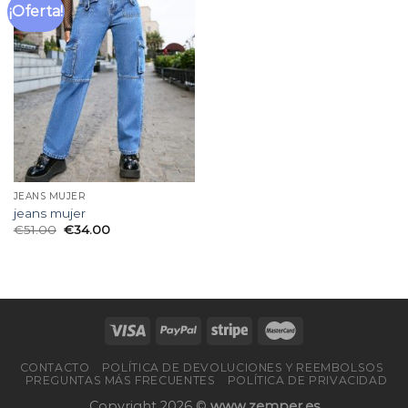
¡Oferta!
Añadir
a la
lista
de
deseos
JEANS MUJER
jeans mujer
€
51.00
€
34.00
CONTACTO
POLÍTICA DE DEVOLUCIONES Y REEMBOLSOS
PREGUNTAS MÁS FRECUENTES
POLÍTICA DE PRIVACIDAD
Copyright 2026 ©
www.zemper.es