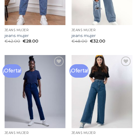
JEANS MUJER
JEANS MUJER
jeans mujer
jeans mujer
€
42.00
€
28.00
€
48.00
€
32.00
¡Oferta!
¡Oferta!
Añadir
Añadir
a la
a la
lista
lista
de
de
deseos
deseos
JEANS MUJER
JEANS MUJER