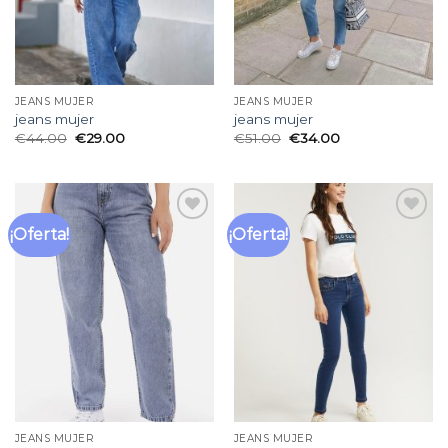
JEANS MUJER
JEANS MUJER
jeans mujer
jeans mujer
€
44.00
€
29.00
€
51.00
€
34.00
¡Oferta!
¡Oferta!
Añadir
Añadir
a la
a la
lista
lista
de
de
deseos
deseos
JEANS MUJER
JEANS MUJER