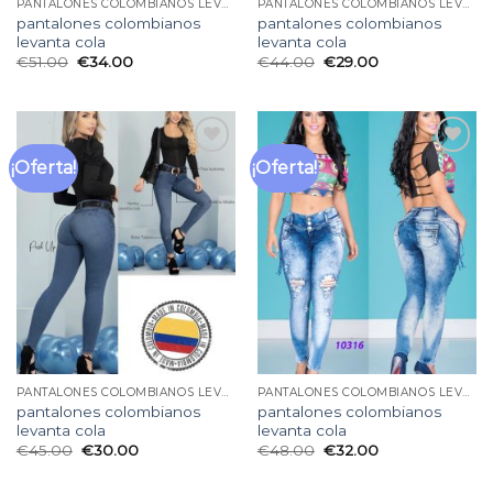
PANTALONES COLOMBIANOS LEVANTA COLA
PANTALONES COLOMBIANOS LEVANTA COLA
pantalones colombianos
pantalones colombianos
levanta cola
levanta cola
€
51.00
€
34.00
€
44.00
€
29.00
¡Oferta!
¡Oferta!
Añadir
Añadir
a la
a la
lista
lista
de
de
deseos
deseos
PANTALONES COLOMBIANOS LEVANTA COLA
PANTALONES COLOMBIANOS LEVANTA COLA
pantalones colombianos
pantalones colombianos
levanta cola
levanta cola
€
45.00
€
30.00
€
48.00
€
32.00