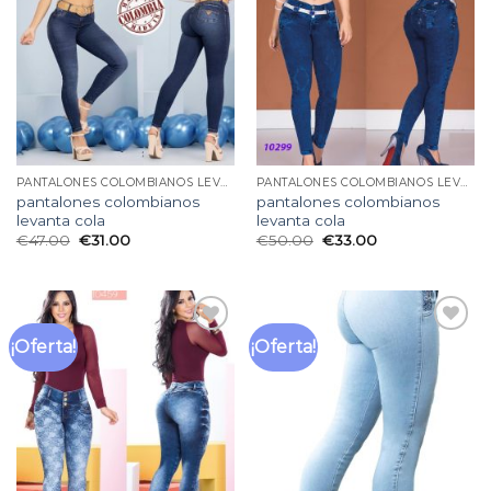
de
de
deseos
deseos
PANTALONES COLOMBIANOS LEVANTA COLA
PANTALONES COLOMBIANOS LEVANTA COLA
pantalones colombianos
pantalones colombianos
levanta cola
levanta cola
€
47.00
€
31.00
€
50.00
€
33.00
¡Oferta!
¡Oferta!
Añadir
Añadir
a la
a la
lista
lista
de
de
deseos
deseos