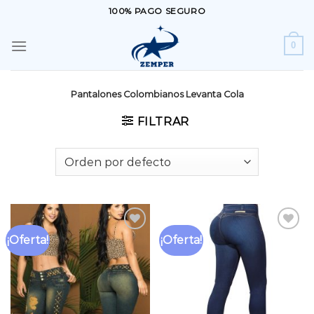
Saltar
100% PAGO SEGURO
al
contenido
0
Pantalones Colombianos Levanta Cola
FILTRAR
¡Oferta!
¡Oferta!
Añadir
Añadir
a la
a la
lista
lista
de
de
deseos
deseos