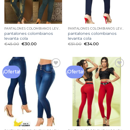
PANTALONES COLOMBIANOS LEVANTA COLA
PANTALONES COLOMBIANOS LEVANTA COLA
pantalones colombianos
pantalones colombianos
levanta cola
levanta cola
€
45.00
€
30.00
€
51.00
€
34.00
¡Oferta!
¡Oferta!
Añadir
Añadir
a la
a la
lista
lista
de
de
deseos
deseos