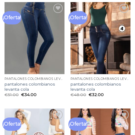
¡Oferta!
¡Oferta!
Añadir
Añadir
a la
a la
lista
lista
de
de
deseos
deseos
PANTALONES COLOMBIANOS LEVANTA COLA
PANTALONES COLOMBIANOS LEVANTA COLA
pantalones colombianos
pantalones colombianos
levanta cola
levanta cola
€
51.00
€
34.00
€
48.00
€
32.00
¡Oferta!
¡Oferta!
Añadir
Añadir
a la
a la
lista
lista