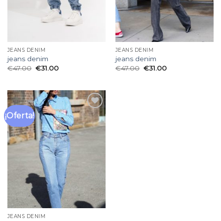
JEANS DENIM
JEANS DENIM
jeans denim
jeans denim
€
47.00
€
31.00
€
47.00
€
31.00
¡Oferta!
Añadir
a la
lista
de
deseos
JEANS DENIM