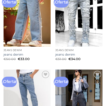
¡Oferta!
¡Oferta!
Añadir
Añadir
a la
a la
lista
lista
de
de
deseos
deseos
JEANS DENIM
JEANS DENIM
jeans denim
jeans denim
€
50.00
€
33.00
€
51.00
€
34.00
¡Oferta!
¡Oferta!
Añadir
Añadir
a la
a la
lista
lista
de
de
deseos
deseos