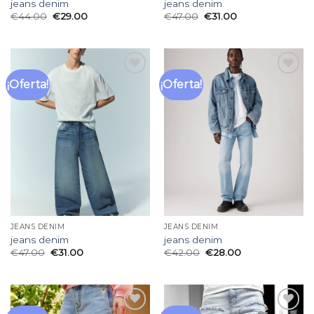
jeans denim
jeans denim
€
44.00
€
29.00
€
47.00
€
31.00
¡Oferta!
¡Oferta!
Añadir
Añadir
a la
a la
lista
lista
de
de
deseos
deseos
JEANS DENIM
JEANS DENIM
jeans denim
jeans denim
€
47.00
€
31.00
€
42.00
€
28.00