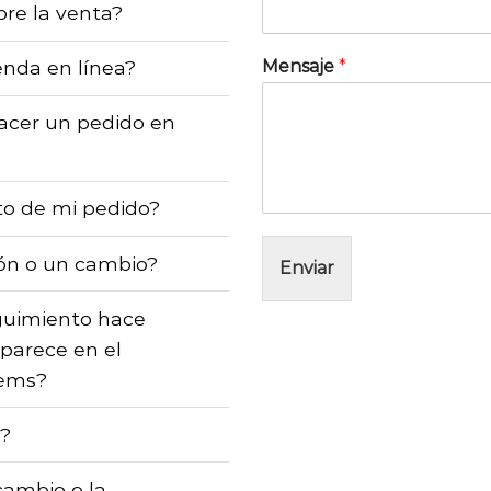
re la venta?
Mensaje
*
enda en línea?
acer un pedido en
o de mi pedido?
ón o un cambio?
Enviar
guimiento hace
aparece en el
 ems?
s?
cambio o la