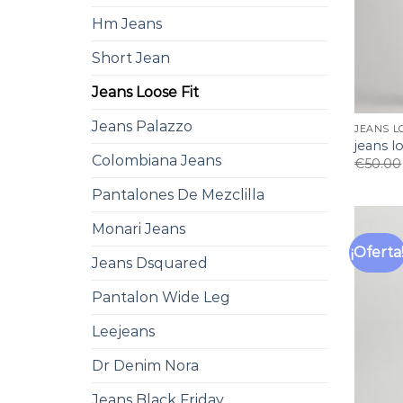
Hm Jeans
Short Jean
Jeans Loose Fit
Jeans Palazzo
JEANS L
jeans lo
Colombiana Jeans
€
50.00
Pantalones De Mezclilla
Monari Jeans
¡Oferta
Jeans Dsquared
Pantalon Wide Leg
Leejeans
Dr Denim Nora
Jeans Black Friday