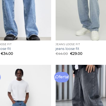
OOSE FIT
JEANS LOOSE FIT
ose fit
jeans loose fit
€
34.00
€
44.00
€
29.00
!
¡Oferta!
Añadir
a la
lista
de
deseos