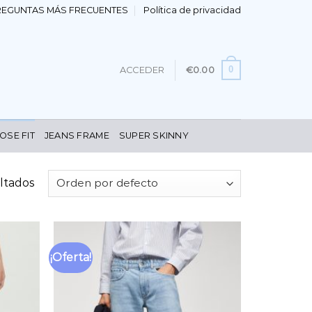
REGUNTAS MÁS FRECUENTES
Política de privacidad
0
ACCEDER
€
0.00
OSE FIT
JEANS FRAME
SUPER SKINNY
ltados
¡Oferta!
Añadir
Añadir
a la
a la
lista
lista
de
de
deseos
deseos