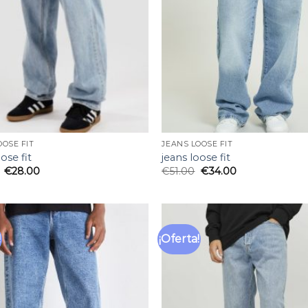
OOSE FIT
JEANS LOOSE FIT
ose fit
jeans loose fit
€
28.00
€
51.00
€
34.00
!
¡Oferta!
Añadir
a la
lista
de
deseos