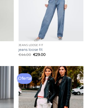
JEANS LOOSE FIT
jeans loose fit
€
44.00
€
29.00
¡Oferta!
Añadir
Añadir
a la
a la
lista
lista
de
de
deseos
deseos