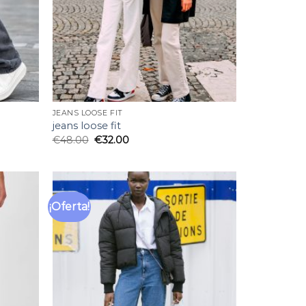
JEANS LOOSE FIT
jeans loose fit
€
48.00
€
32.00
¡Oferta!
Añadir
Añadir
a la
a la
lista
lista
de
de
deseos
deseos