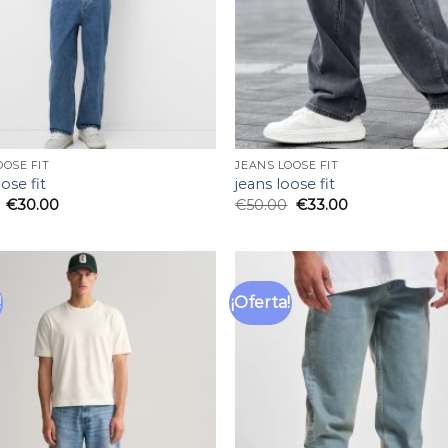
OOSE FIT
JEANS LOOSE FIT
ose fit
jeans loose fit
€
30.00
€
50.00
€
33.00
!
¡Oferta!
Añadir
a la
lista
de
deseos