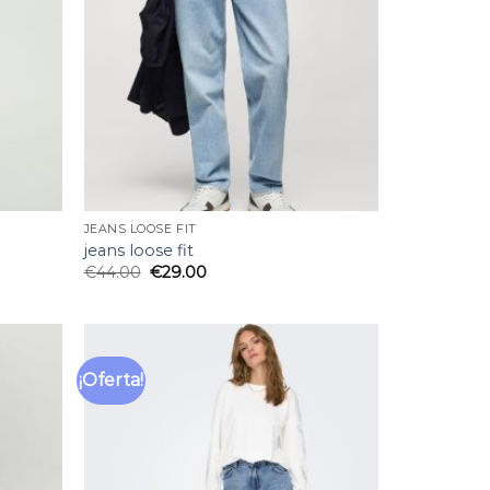
JEANS LOOSE FIT
jeans loose fit
€
44.00
€
29.00
¡Oferta!
Añadir
Añadir
a la
a la
lista
lista
de
de
deseos
deseos