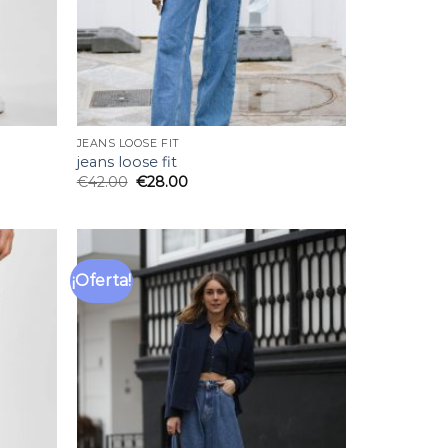
JEANS LOOSE FIT
jeans loose fit
€
42.00
€
28.00
¡Oferta!
Añadir
Añadir
a la
a la
lista
lista
de
de
deseos
deseos