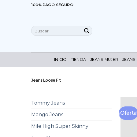
Saltar
100% PAGO SEGURO
al
contenido
Buscar
por:
INICIO
TIENDA
JEANS MUJER
JEANS
Jeans Loose Fit
Tommy Jeans
¡Oferta
Mango Jeans
Mile High Super Skinny