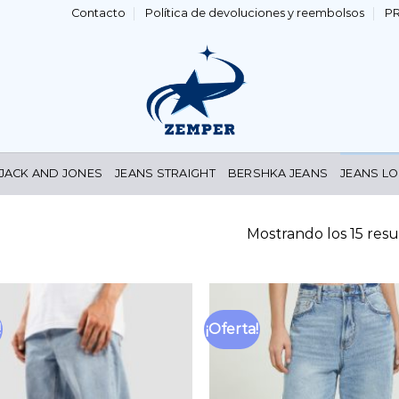
Contacto
Política de devoluciones y reembolsos
P
 JACK AND JONES
JEANS STRAIGHT
BERSHKA JEANS
JEANS LO
Mostrando los 15 resu
!
¡Oferta!
Añadir
a la
lista
de
deseos