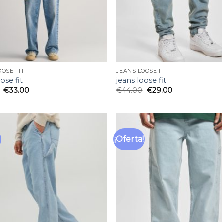
OOSE FIT
JEANS LOOSE FIT
ose fit
jeans loose fit
€
33.00
€
44.00
€
29.00
!
¡Oferta!
Añadir
a la
lista
de
deseos