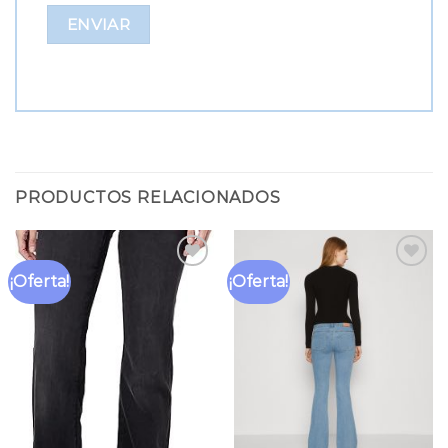
PRODUCTOS RELACIONADOS
¡Oferta!
¡Oferta!
Añadir
Añadir
a la
a la
lista
lista
de
de
deseos
deseos