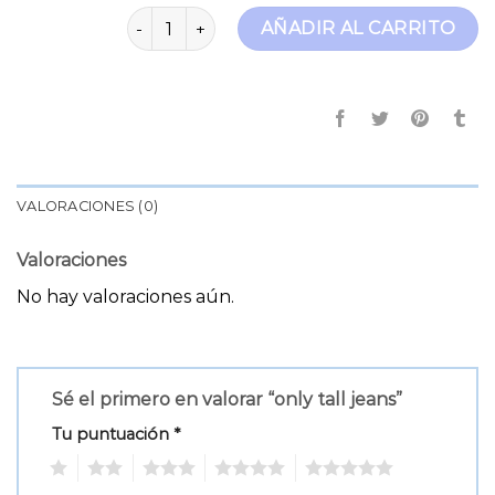
only tall jeans cantidad
AÑADIR AL CARRITO
VALORACIONES (0)
Valoraciones
No hay valoraciones aún.
Sé el primero en valorar “only tall jeans”
Tu puntuación
*
1
2
3
4
5