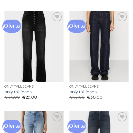
¡Oferta!
¡Oferta!
Añadir
Añadir
a la
a la
lista
lista
de
de
deseos
deseos
ONLY TALL JEANS
ONLY TALL JEANS
only tall jeans
only tall jeans
€
44.00
€
29.00
€
45.00
€
30.00
¡Oferta!
¡Oferta!
Añadir
Añadir
a la
a la