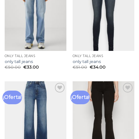
lista
lista
de
de
deseos
deseos
ONLY TALL JEANS
ONLY TALL JEANS
only tall jeans
only tall jeans
€
50.00
€
33.00
€
51.00
€
34.00
¡Oferta!
¡Oferta!
Añadir
Añadir
a la
a la
lista
lista
de
de
deseos
deseos