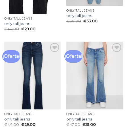
ONLY TALL JEANS
only tall jeans
ONLY TALL JEANS
€
50.00
€
33.00
only tall jeans
€
44.00
€
29.00
¡Oferta!
¡Oferta!
Añadir
Añadir
a la
a la
lista
lista
de
de
deseos
deseos
ONLY TALL JEANS
ONLY TALL JEANS
only tall jeans
only tall jeans
€
44.00
€
29.00
€
47.00
€
31.00