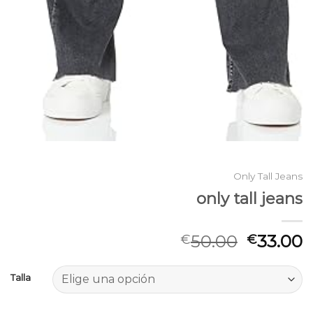
Only Tall Jeans
only tall jeans
50.00
33.00
€
€
Talla