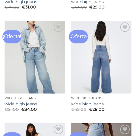
wide high jeans
wide high jeans
€
47.00
€
31.00
€
44.00
€
29.00
¡Oferta!
¡Oferta!
Añadir
Añadir
a la
a la
lista
lista
de
de
deseos
deseos
WIDE HIGH JEANS
WIDE HIGH JEANS
wide high jeans
wide high jeans
€
51.00
€
34.00
€
42.00
€
28.00