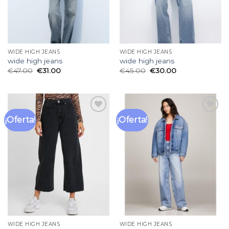
WIDE HIGH JEANS
WIDE HIGH JEANS
wide high jeans
wide high jeans
€
47.00
€
31.00
€
45.00
€
30.00
¡Oferta!
¡Oferta!
Añadir
Añadir
a la
a la
lista
lista
de
de
deseos
deseos
WIDE HIGH JEANS
WIDE HIGH JEANS