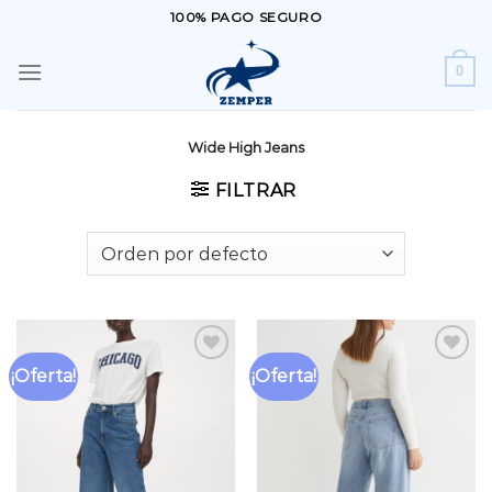
Saltar
100% PAGO SEGURO
al
contenido
0
Wide High Jeans
FILTRAR
¡Oferta!
¡Oferta!
Añadir
Añadir
a la
a la
lista
lista
de
de
deseos
deseos