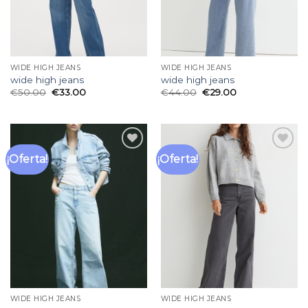
WIDE HIGH JEANS
WIDE HIGH JEANS
wide high jeans
wide high jeans
€
50.00
€
33.00
€
44.00
€
29.00
¡Oferta!
¡Oferta!
Añadir
Añadir
a la
a la
lista
lista
de
de
deseos
deseos
WIDE HIGH JEANS
WIDE HIGH JEANS