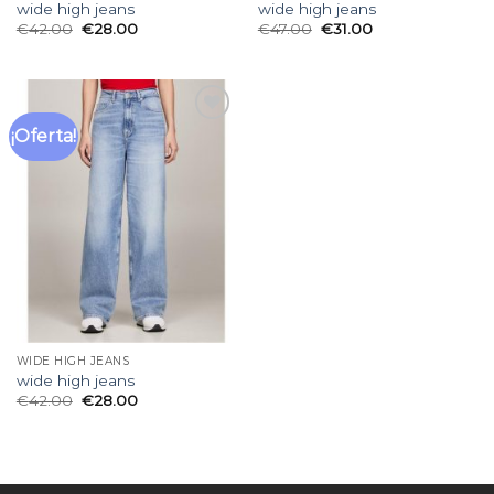
wide high jeans
wide high jeans
€
42.00
€
28.00
€
47.00
€
31.00
¡Oferta!
Añadir
a la
lista
de
deseos
WIDE HIGH JEANS
wide high jeans
€
42.00
€
28.00