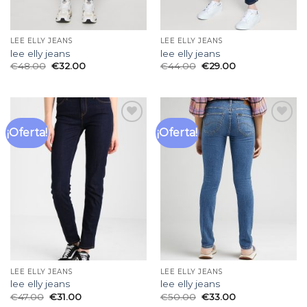
LEE ELLY JEANS
LEE ELLY JEANS
lee elly jeans
lee elly jeans
€
48.00
€
32.00
€
44.00
€
29.00
¡Oferta!
¡Oferta!
Añadir
Añadir
a la
a la
lista
lista
de
de
deseos
deseos
LEE ELLY JEANS
LEE ELLY JEANS
lee elly jeans
lee elly jeans
€
47.00
€
31.00
€
50.00
€
33.00