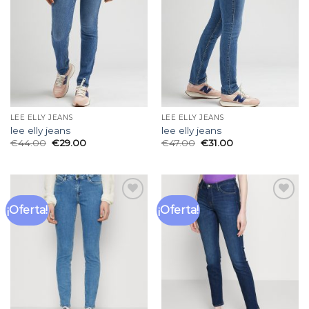
de
de
deseos
deseos
LEE ELLY JEANS
LEE ELLY JEANS
lee elly jeans
lee elly jeans
€
44.00
€
29.00
€
47.00
€
31.00
¡Oferta!
¡Oferta!
Añadir
Añadir
a la
a la
lista
lista
de
de
deseos
deseos