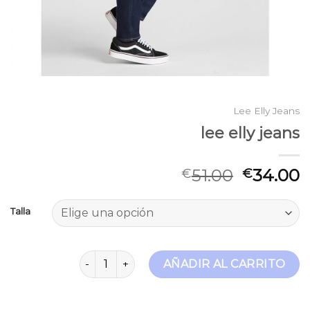
Lee Elly Jeans
lee elly jeans
51.00
34.00
€
€
Talla
lee elly jeans cantidad
AÑADIR AL CARRITO