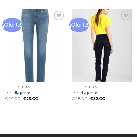
¡Oferta!
¡Oferta!
Añadir
Añadir
a la
a la
lista
lista
de
de
deseos
deseos
LEE ELLY JEANS
LEE ELLY JEANS
lee elly jeans
lee elly jeans
€
44.00
€
29.00
€
48.00
€
32.00