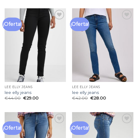
¡Oferta!
¡Oferta!
Añadir
Añadir
a la
a la
lista
lista
de
de
deseos
deseos
LEE ELLY JEANS
LEE ELLY JEANS
lee elly jeans
lee elly jeans
€
44.00
€
29.00
€
42.00
€
28.00
¡Oferta!
¡Oferta!
Añadir
Añadir
a la
a la
lista
lista