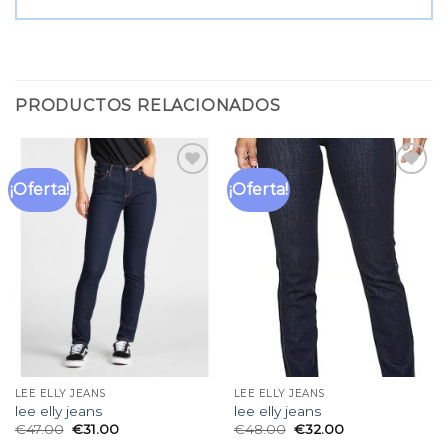
PRODUCTOS RELACIONADOS
¡Oferta!
¡Oferta!
Añadir
Añadir
a la
a la
lista
lista
de
de
deseos
deseos
LEE ELLY JEANS
LEE ELLY JEANS
lee elly jeans
lee elly jeans
€
47.00
€
31.00
€
48.00
€
32.00