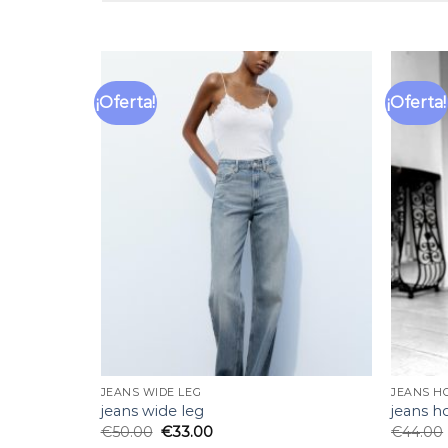
¡Oferta!
¡Oferta!
Añadir
Añadir
a la
a la
lista
lista
de
de
deseos
deseos
JEANS WIDE LEG
JEANS H
jeans wide leg
jeans 
€
50.00
€
33.00
€
44.00