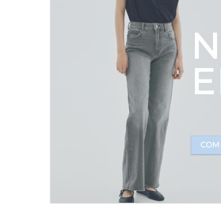
N
E
COM