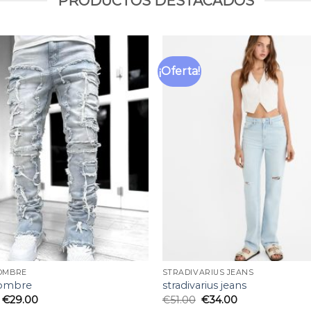
PRODUCTOS DESTACADOS
¡Oferta!
Añadir
a la
lista
de
deseos
OMBRE
STRADIVARIUS JEANS
hombre
stradivarius jeans
€
29.00
€
51.00
€
34.00