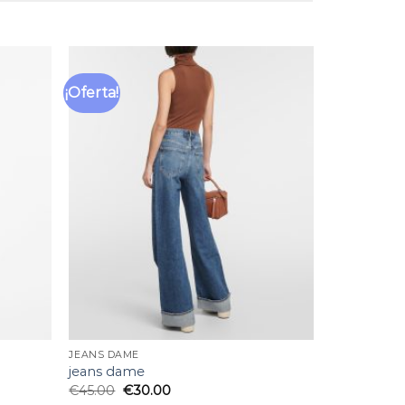
¡Oferta!
Añadir
Añadir
a la
a la
lista
lista
de
de
deseos
deseos
JEANS DAME
jeans dame
€
45.00
€
30.00