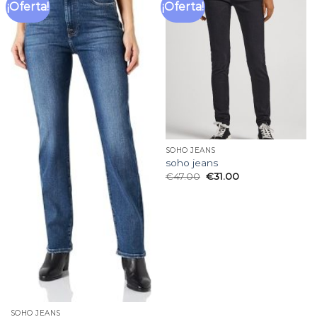
¡Oferta!
¡Oferta!
Añadir
Añadir
a la
a la
lista
lista
de
de
deseos
deseos
SOHO JEANS
soho jeans
€
47.00
€
31.00
SOHO JEANS