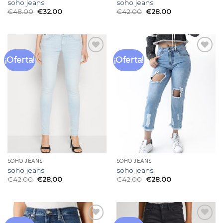
soho jeans
soho jeans
€
48.00
€
32.00
€
42.00
€
28.00
¡Oferta!
¡Oferta!
Añadir
Añadir
a la
a la
lista
lista
de
de
deseos
deseos
SOHO JEANS
SOHO JEANS
soho jeans
soho jeans
€
42.00
€
28.00
€
42.00
€
28.00