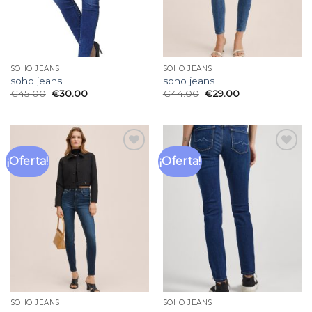
SOHO JEANS
SOHO JEANS
soho jeans
soho jeans
€
45.00
€
30.00
€
44.00
€
29.00
¡Oferta!
¡Oferta!
Añadir
Añadir
a la
a la
lista
lista
de
de
deseos
deseos
SOHO JEANS
SOHO JEANS