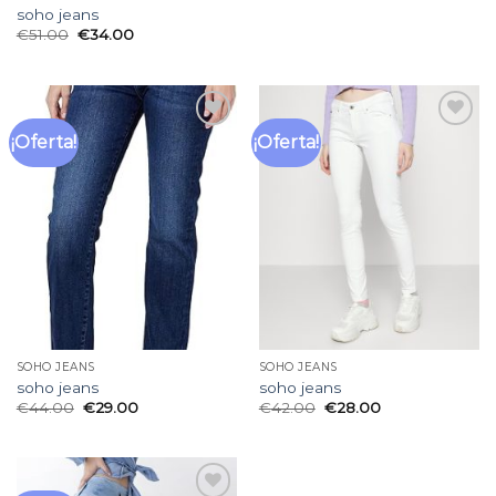
soho jeans
€
51.00
€
34.00
¡Oferta!
¡Oferta!
Añadir
Añadir
a la
a la
lista
lista
de
de
deseos
deseos
SOHO JEANS
SOHO JEANS
soho jeans
soho jeans
€
44.00
€
29.00
€
42.00
€
28.00