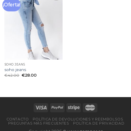
¡Oferta!
Añadir
a la
lista
de
deseos
SOHO JEANS
soho jeans
€
42.00
€
28.00
CONTACTO
POLÍTICA DE DEVOLUCIONES Y REEMBOLSOS
PREGUNTAS MÁS FRECUENTES
POLÍTICA DE PRIVACIDAD