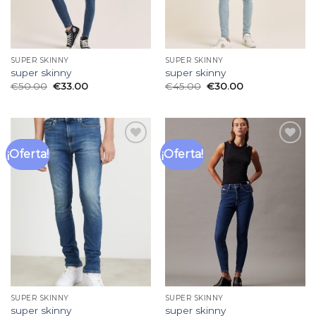
SUPER SKINNY
SUPER SKINNY
super skinny
super skinny
€
50.00
€
33.00
€
45.00
€
30.00
¡Oferta!
¡Oferta!
Añadir
Añadir
a la
a la
lista
lista
de
de
deseos
deseos
SUPER SKINNY
SUPER SKINNY
super skinny
super skinny