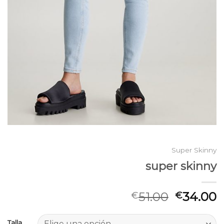
Super Skinny
super skinny
51.00
34.00
€
€
Talla