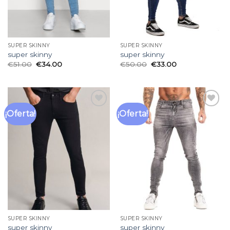
SUPER SKINNY
SUPER SKINNY
super skinny
super skinny
€
51.00
€
34.00
€
50.00
€
33.00
¡Oferta!
¡Oferta!
Añadir
Añadir
a la
a la
lista
lista
de
de
deseos
deseos
SUPER SKINNY
SUPER SKINNY
super skinny
super skinny