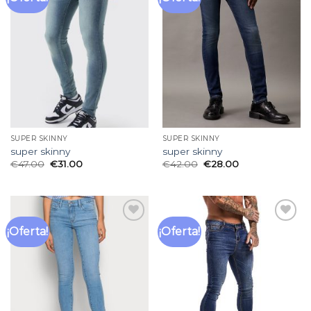
a la
a la
lista
lista
de
de
deseos
deseos
SUPER SKINNY
SUPER SKINNY
super skinny
super skinny
€
47.00
€
31.00
€
42.00
€
28.00
¡Oferta!
¡Oferta!
Añadir
Añadir
a la
a la
lista
lista
de
de
deseos
deseos