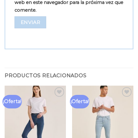
web en este navegador para la próxima vez que
comente.
PRODUCTOS RELACIONADOS
¡Oferta!
¡Oferta!
Añadir
Añadir
a la
a la
lista
lista
de
de
deseos
deseos