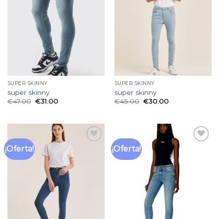
de
de
deseos
deseos
SUPER SKINNY
SUPER SKINNY
super skinny
super skinny
€
47.00
€
31.00
€
45.00
€
30.00
¡Oferta!
¡Oferta!
Añadir
Añadir
a la
a la
lista
lista
de
de
deseos
deseos