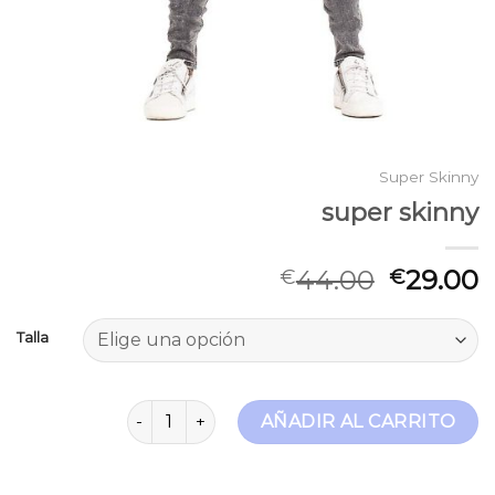
Super Skinny
super skinny
44.00
29.00
€
€
Talla
super skinny cantidad
AÑADIR AL CARRITO