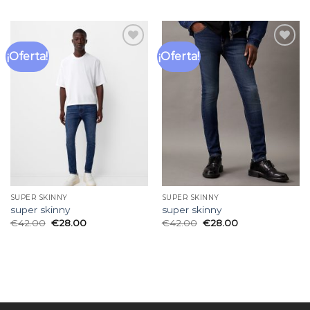
¡Oferta!
¡Oferta!
Añadir
Añadir
a la
a la
lista
lista
de
de
deseos
deseos
SUPER SKINNY
SUPER SKINNY
super skinny
super skinny
€
42.00
€
28.00
€
42.00
€
28.00