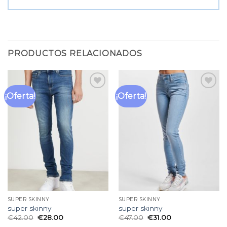
PRODUCTOS RELACIONADOS
¡Oferta!
¡Oferta!
Añadir
Añadir
a la
a la
lista
lista
de
de
deseos
deseos
SUPER SKINNY
SUPER SKINNY
super skinny
super skinny
€
42.00
€
28.00
€
47.00
€
31.00