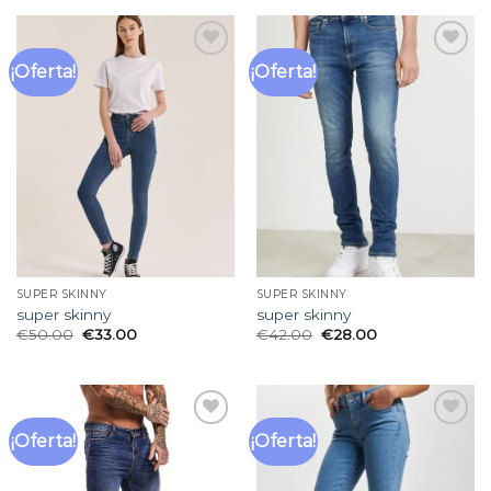
¡Oferta!
¡Oferta!
Añadir
Añadir
a la
a la
lista
lista
de
de
deseos
deseos
SUPER SKINNY
SUPER SKINNY
super skinny
super skinny
€
50.00
€
33.00
€
42.00
€
28.00
¡Oferta!
¡Oferta!
Añadir
Añadir
a la
a la
lista
lista
de
de