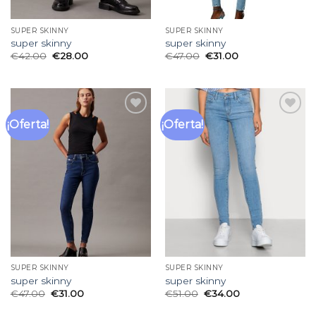
SUPER SKINNY
SUPER SKINNY
super skinny
super skinny
€
42.00
€
28.00
€
47.00
€
31.00
¡Oferta!
¡Oferta!
Añadir
Añadir
a la
a la
lista
lista
de
de
deseos
deseos
SUPER SKINNY
SUPER SKINNY
super skinny
super skinny
€
47.00
€
31.00
€
51.00
€
34.00