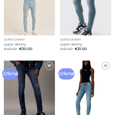
deseos
deseos
SUPER SKINNY
SUPER SKINNY
super skinny
super skinny
€
45.00
€
30.00
€
47.00
€
31.00
¡Oferta!
¡Oferta!
Añadir
Añadir
a la
a la
lista
lista
de
de
deseos
deseos