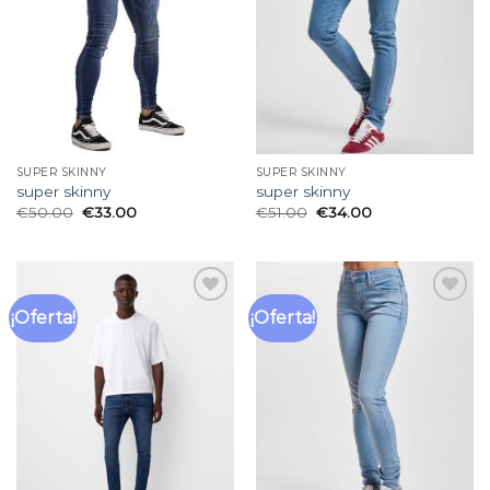
deseos
deseos
SUPER SKINNY
SUPER SKINNY
super skinny
super skinny
€
50.00
€
33.00
€
51.00
€
34.00
¡Oferta!
¡Oferta!
Añadir
Añadir
a la
a la
lista
lista
de
de
deseos
deseos