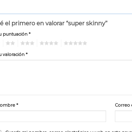
é el primero en valorar “super skinny”
u puntuación
*
2
3
4
5
u valoración
*
ombre
*
Correo 