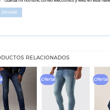
Guarda mi nombre, correo electrónico y web en este nav
DUCTOS RELACIONADOS
a!
¡Oferta!
¡Oferta!
Añadir
Añadir
a la
a la
lista
lista
de
de
deseos
deseos