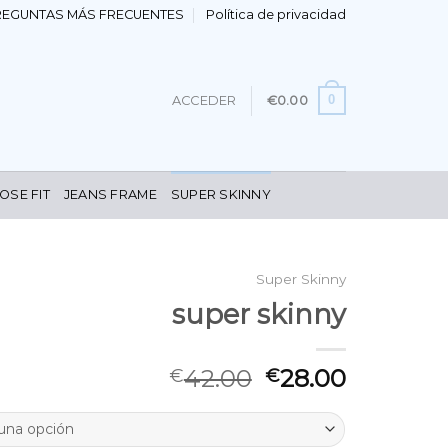
REGUNTAS MÁS FRECUENTES
Política de privacidad
0
ACCEDER
€
0.00
OSE FIT
JEANS FRAME
SUPER SKINNY
Super Skinny
super skinny
42.00
28.00
€
€