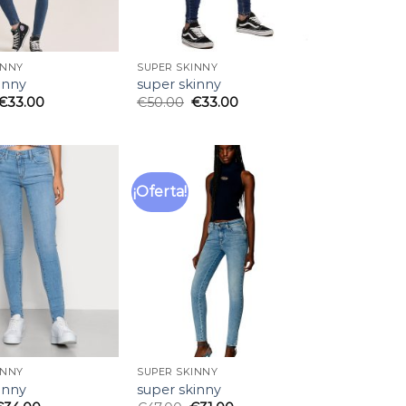
INNY
SUPER SKINNY
inny
super skinny
€
33.00
€
50.00
€
33.00
¡Oferta!
Añadir
Añadir
a la
a la
lista
lista
de
de
deseos
deseos
INNY
SUPER SKINNY
inny
super skinny