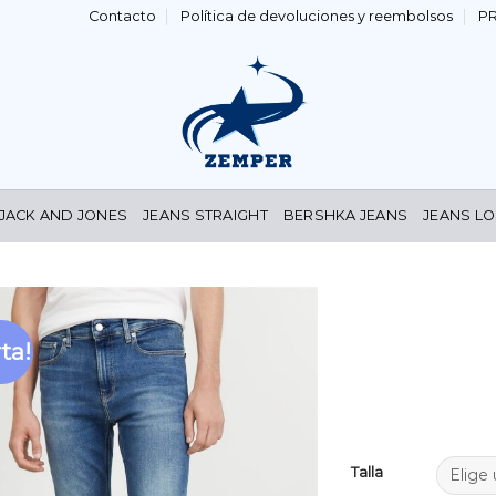
Contacto
Política de devoluciones y reembolsos
P
 JACK AND JONES
JEANS STRAIGHT
BERSHKA JEANS
JEANS LO
ta!
Añadir
a la
lista de
deseos
Talla