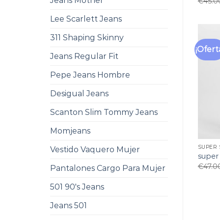
Jeans Mother
€
45.0
Lee Scarlett Jeans
311 Shaping Skinny
¡Ofert
Jeans Regular Fit
Pepe Jeans Hombre
Desigual Jeans
Scanton Slim Tommy Jeans
Momjeans
SUPER 
Vestido Vaquero Mujer
super
€
47.0
Pantalones Cargo Para Mujer
501 90's Jeans
Jeans 501