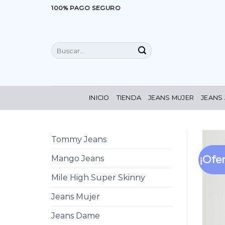
Saltar
100% PAGO SEGURO
al
contenido
Buscar
por:
INICIO
TIENDA
JEANS MUJER
JEANS
Tommy Jeans
¡Ofer
Mango Jeans
Mile High Super Skinny
Jeans Mujer
Jeans Dame