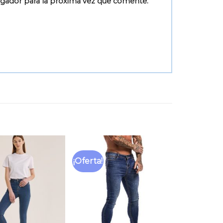
egador para la próxima vez que comente.
¡Oferta!
Añadir
Añadir
a la
a la
lista
lista
de
de
deseos
deseos