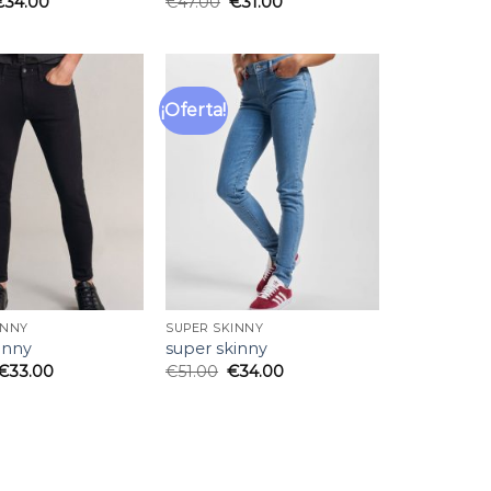
€
34.00
€
47.00
€
31.00
¡Oferta!
Añadir
Añadir
a la
a la
lista
lista
de
de
deseos
deseos
INNY
SUPER SKINNY
inny
super skinny
€
33.00
€
51.00
€
34.00