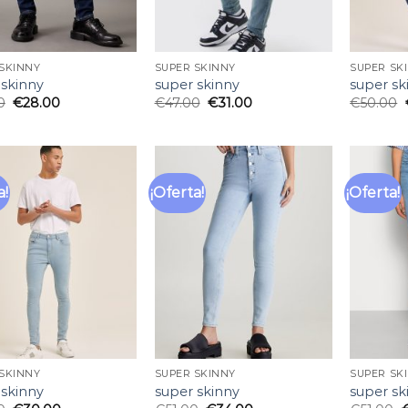
SKINNY
SUPER SKINNY
SUPER SK
 skinny
super skinny
super sk
0
€
28.00
€
47.00
€
31.00
€
50.00
a!
¡Oferta!
¡Oferta!
Añadir
Añadir
a la
a la
lista
lista
de
de
deseos
deseos
SKINNY
SUPER SKINNY
SUPER SK
 skinny
super skinny
super sk