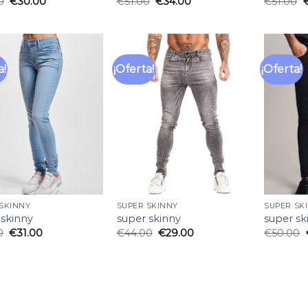
0
€
30.00
€
51.00
€
34.00
€
51.00
a!
¡Oferta!
¡Oferta!
Añadir
Añadir
a la
a la
lista
lista
de
de
deseos
deseos
SKINNY
SUPER SKINNY
SUPER SK
 skinny
super skinny
super sk
0
€
31.00
€
44.00
€
29.00
€
50.00