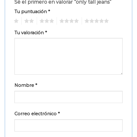
Sé el primero en valorar “only tall jeans”
Tu puntuación
*
1
2
3
4
5
Tu valoración
*
Nombre
*
Correo electrónico
*