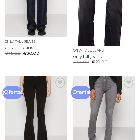
ONLY TALL JEANS
only tall jeans
ONLY TALL JEANS
€
45.00
€
30.00
only tall jeans
€
44.00
€
29.00
¡Oferta!
¡Oferta!
Añadir
Añadir
a la
a la
lista
lista
de
de
deseos
deseos