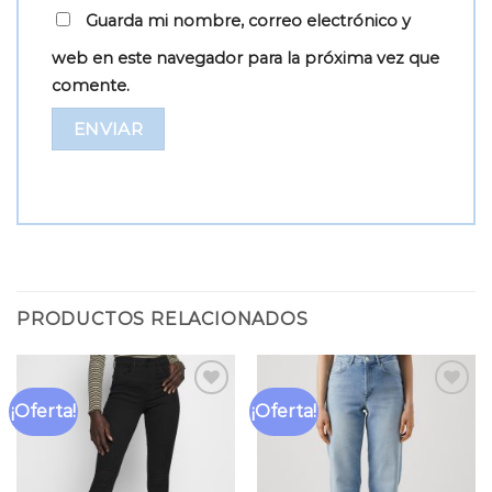
Guarda mi nombre, correo electrónico y
web en este navegador para la próxima vez que
comente.
PRODUCTOS RELACIONADOS
¡Oferta!
¡Oferta!
Añadir
Añadir
a la
a la
lista
lista
de
de
deseos
deseos