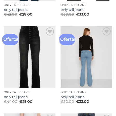
ONLY TALL JEANS
ONLY TALL JEANS
only tall jeans
only tall jeans
€
42.00
€
28.00
€
50.00
€
33.00
¡Oferta!
¡Oferta!
Añadir
Añadir
a la
a la
lista
lista
de
de
deseos
deseos
ONLY TALL JEANS
ONLY TALL JEANS
only tall jeans
only tall jeans
€
44.00
€
29.00
€
50.00
€
33.00