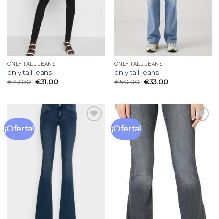
ONLY TALL JEANS
ONLY TALL JEANS
only tall jeans
only tall jeans
€
47.00
€
31.00
€
50.00
€
33.00
¡Oferta!
¡Oferta!
Añadir
Añadir
a la
a la
lista
lista
de
de
deseos
deseos