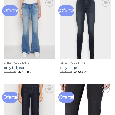
¡Oferta!
¡Oferta!
Añadir
Añadir
a la
a la
lista
lista
de
de
deseos
deseos
ONLY TALL JEANS
ONLY TALL JEANS
only tall jeans
only tall jeans
€
47.00
€
31.00
€
51.00
€
34.00
¡Oferta!
¡Oferta!
Añadir
Añadir
a la
a la
lista
lista
de
de
deseos
deseos