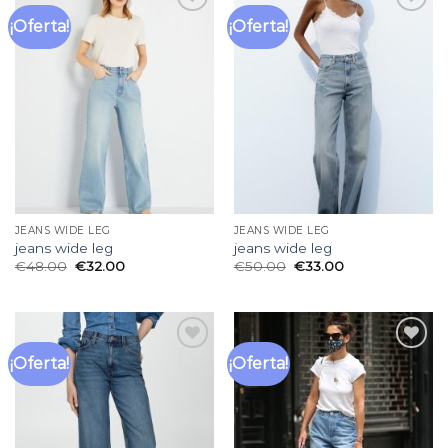
¡Oferta!
¡Oferta!
Añadir
Añadir
a la
a la
lista
lista
de
de
deseos
deseos
JEANS WIDE LEG
JEANS WIDE LEG
jeans wide leg
jeans wide leg
€
48.00
€
32.00
€
50.00
€
33.00
¡Oferta!
¡Oferta!
Añadir
Añadir
a la
a la
lista
lista
de
de
deseos
deseos