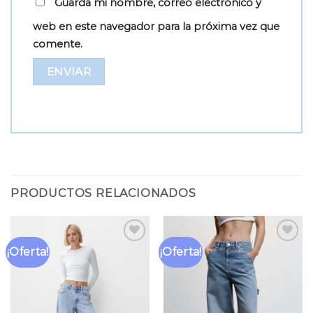
Guarda mi nombre, correo electrónico y
web en este navegador para la próxima vez que
comente.
PRODUCTOS RELACIONADOS
¡Oferta!
¡Oferta!
Añadir
Añadir
a la
a la
lista
lista
de
de
deseos
deseos