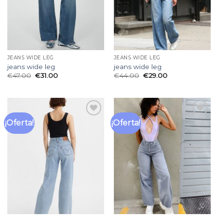
JEANS WIDE LEG
JEANS WIDE LEG
jeans wide leg
jeans wide leg
€
47.00
€
31.00
€
44.00
€
29.00
¡Oferta!
¡Oferta!
Añadir
Añadir
a la
a la
lista
lista
de
de
deseos
deseos