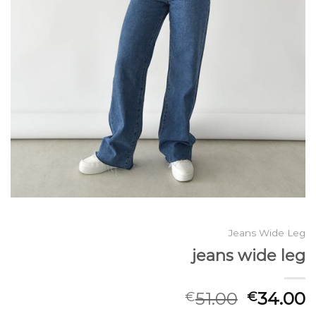
Jeans Wide Leg
jeans wide leg
51.00
34.00
€
€