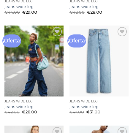
JEANS WIDE LEG
JEANS WIDE LEG
jeans wide leg
jeans wide leg
€
44.00
€
29.00
€
42.00
€
28.00
¡Oferta!
¡Oferta!
Añadir
Añadir
a la
a la
lista
lista
de
de
deseos
deseos
JEANS WIDE LEG
JEANS WIDE LEG
jeans wide leg
jeans wide leg
€
42.00
€
28.00
€
47.00
€
31.00