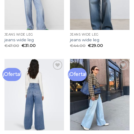
JEANS WIDE LEG
JEANS WIDE LEG
jeans wide leg
jeans wide leg
€
47.00
€
31.00
€
44.00
€
29.00
¡Oferta!
¡Oferta!
Añadir
Añadir
a la
a la
lista
lista
de
de
deseos
deseos