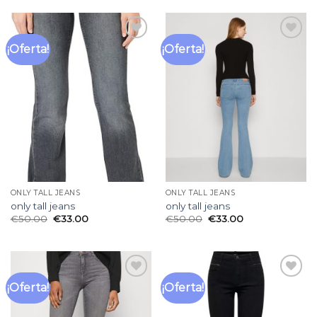
¡Oferta!
¡Oferta!
Añadir
Añadir
a la
a la
lista
lista
de
de
deseos
deseos
ONLY TALL JEANS
ONLY TALL JEANS
only tall jeans
only tall jeans
€
50.00
€
33.00
€
50.00
€
33.00
¡Oferta!
¡Oferta!
Añadir
Añadir
a la
a la
lista
lista
de
de