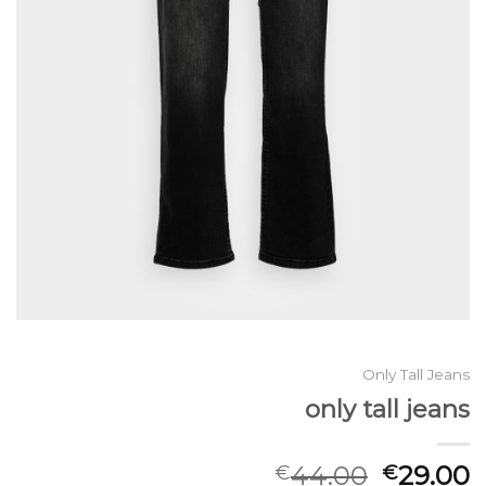
Only Tall Jeans
only tall jeans
44.00
29.00
€
€