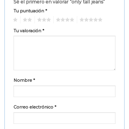
Sé el primero en valorar “only tall jeans”
Tu puntuación
*
1
2
3
4
5
Tu valoración
*
Nombre
*
Correo electrónico
*