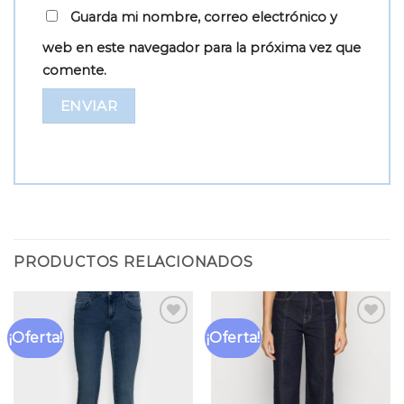
Guarda mi nombre, correo electrónico y
web en este navegador para la próxima vez que
comente.
PRODUCTOS RELACIONADOS
¡Oferta!
¡Oferta!
Añadir
Añadir
a la
a la
lista
lista
de
de
deseos
deseos