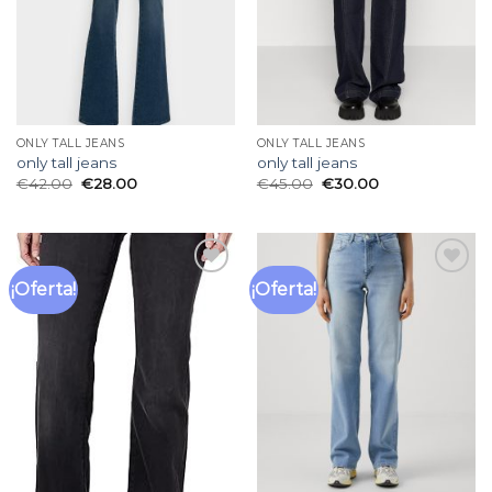
ONLY TALL JEANS
ONLY TALL JEANS
only tall jeans
only tall jeans
€
42.00
€
28.00
€
45.00
€
30.00
¡Oferta!
¡Oferta!
Añadir
Añadir
a la
a la
lista
lista
de
de
deseos
deseos