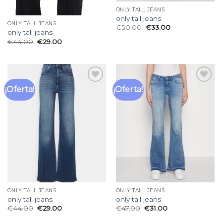
ONLY TALL JEANS
only tall jeans
ONLY TALL JEANS
€
50.00
€
33.00
only tall jeans
€
44.00
€
29.00
¡Oferta!
¡Oferta!
Añadir
Añadir
a la
a la
lista
lista
de
de
deseos
deseos
ONLY TALL JEANS
ONLY TALL JEANS
only tall jeans
only tall jeans
€
44.00
€
29.00
€
47.00
€
31.00