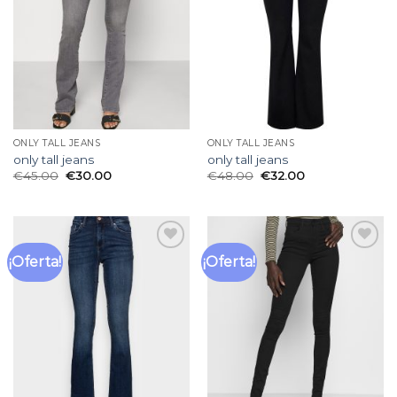
deseos
deseos
ONLY TALL JEANS
ONLY TALL JEANS
only tall jeans
only tall jeans
€
45.00
€
30.00
€
48.00
€
32.00
¡Oferta!
¡Oferta!
Añadir
Añadir
a la
a la
lista
lista
de
de
deseos
deseos