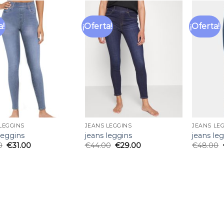
a!
¡Oferta!
¡Oferta!
Añadir
Añadir
a la
a la
lista
lista
de
de
deseos
deseos
LEGGINS
JEANS LEGGINS
JEANS LE
leggins
jeans leggins
jeans le
0
€
31.00
€
44.00
€
29.00
€
48.00