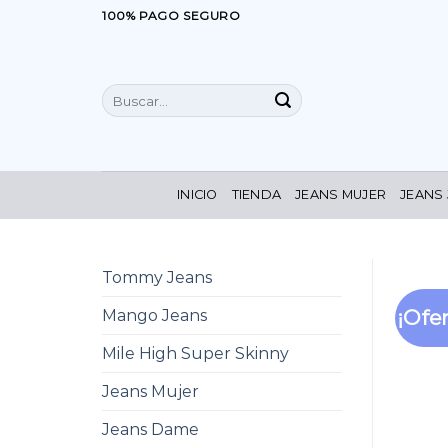
Saltar
100% PAGO SEGURO
al
contenido
Buscar
por:
INICIO
TIENDA
JEANS MUJER
JEANS
Tommy Jeans
¡Ofer
Mango Jeans
Mile High Super Skinny
Jeans Mujer
Jeans Dame