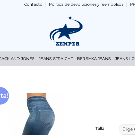
Contacto
Política de devoluciones y reembolsos
P
 JACK AND JONES
JEANS STRAIGHT
BERSHKA JEANS
JEANS LO
ta!
Añadir
a la
lista de
deseos
Talla