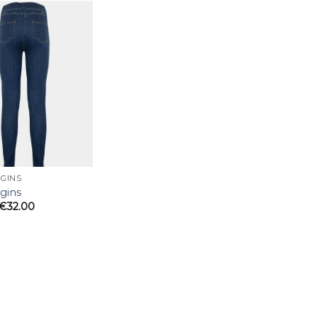
Añadir
a la
lista
de
deseos
GGINS
ggins
€
32.00