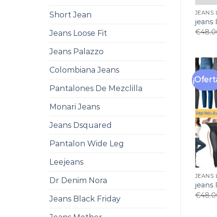
JEANS 
Short Jean
jeans 
€
48.0
Jeans Loose Fit
Jeans Palazzo
Colombiana Jeans
¡Ofert
Pantalones De Mezclilla
Monari Jeans
Jeans Dsquared
Pantalon Wide Leg
Leejeans
JEANS 
Dr Denim Nora
jeans 
€
48.0
Jeans Black Friday