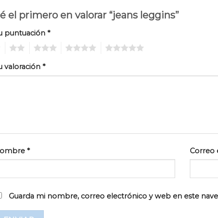
é el primero en valorar “jeans leggins”
u puntuación
*
2
3
4
5
u valoración
*
ombre
*
Correo 
Guarda mi nombre, correo electrónico y web en este nav