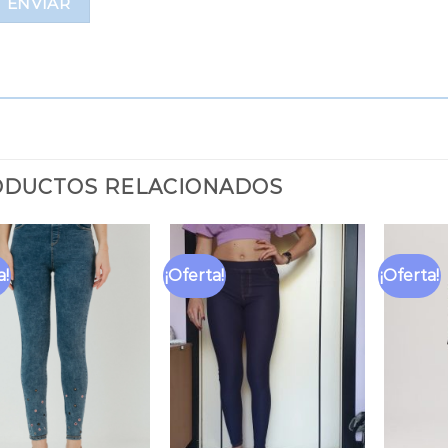
DUCTOS RELACIONADOS
a!
¡Oferta!
¡Oferta!
Añadir
Añadir
a la
a la
lista
lista
de
de
deseos
deseos