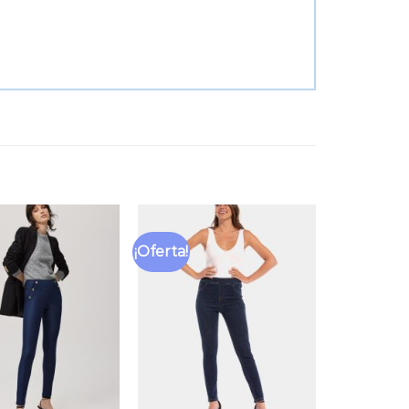
¡Oferta!
Añadir
Añadir
a la
a la
lista
lista
de
de
deseos
deseos