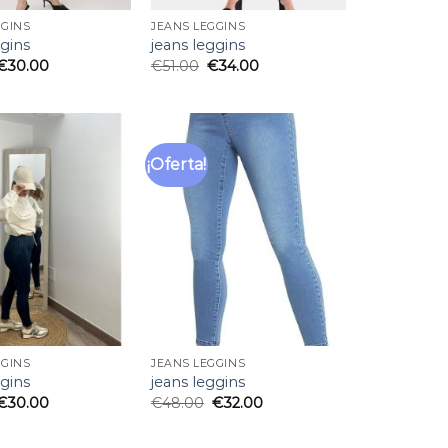
GGINS
JEANS LEGGINS
ggins
jeans leggins
€
30.00
€
51.00
€
34.00
¡Oferta!
Añadir
Añadir
a la
a la
lista
lista
de
de
deseos
deseos
GGINS
JEANS LEGGINS
ggins
jeans leggins
€
30.00
€
48.00
€
32.00