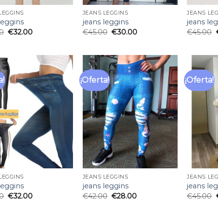
LEGGINS
JEANS LEGGINS
JEANS LE
leggins
jeans leggins
jeans le
0
€
32.00
€
45.00
€
30.00
€
45.00
a!
¡Oferta!
¡Oferta!
Añadir
Añadir
a la
a la
lista
lista
de
de
deseos
deseos
LEGGINS
JEANS LEGGINS
JEANS LE
leggins
jeans leggins
jeans le
0
€
32.00
€
42.00
€
28.00
€
45.00