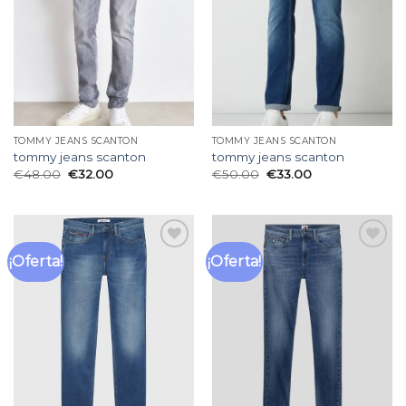
deseos
deseos
TOMMY JEANS SCANTON
TOMMY JEANS SCANTON
tommy jeans scanton
tommy jeans scanton
€
48.00
€
32.00
€
50.00
€
33.00
¡Oferta!
¡Oferta!
Añadir
Añadir
a la
a la
lista
lista
de
de
deseos
deseos