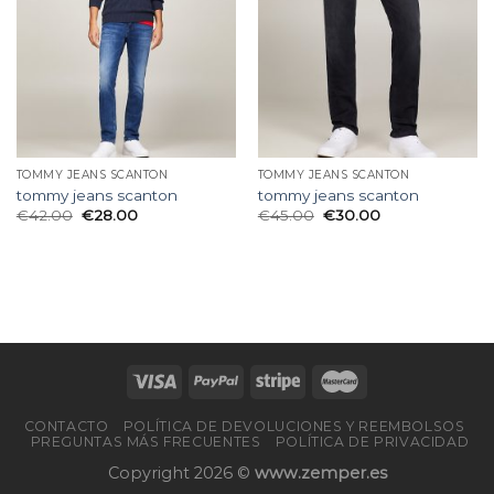
deseos
deseos
TOMMY JEANS SCANTON
TOMMY JEANS SCANTON
tommy jeans scanton
tommy jeans scanton
€
42.00
€
28.00
€
45.00
€
30.00
CONTACTO
POLÍTICA DE DEVOLUCIONES Y REEMBOLSOS
PREGUNTAS MÁS FRECUENTES
POLÍTICA DE PRIVACIDAD
Copyright 2026 ©
www.zemper.es