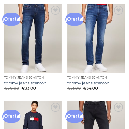
¡Oferta!
¡Oferta!
Añadir
Añadir
a la
a la
lista
lista
de
de
deseos
deseos
TOMMY JEANS SCANTON
TOMMY JEANS SCANTON
tommy jeans scanton
tommy jeans scanton
€
50.00
€
33.00
€
51.00
€
34.00
¡Oferta!
¡Oferta!
Añadir
Añadir
a la
a la
lista
lista
de
de