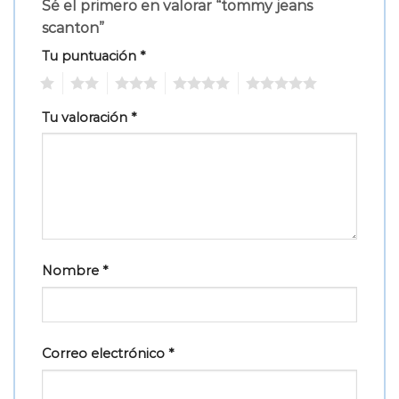
Sé el primero en valorar “tommy jeans
scanton”
Tu puntuación
*
1
2
3
4
5
Tu valoración
*
Nombre
*
Correo electrónico
*