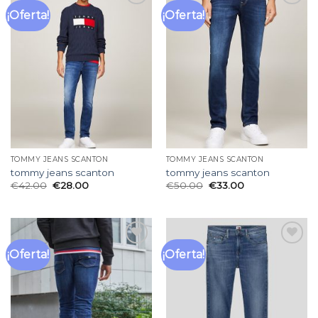
¡Oferta!
¡Oferta!
Añadir
Añadir
a la
a la
lista
lista
de
de
deseos
deseos
TOMMY JEANS SCANTON
TOMMY JEANS SCANTON
tommy jeans scanton
tommy jeans scanton
€
42.00
€
28.00
€
50.00
€
33.00
¡Oferta!
¡Oferta!
Añadir
Añadir
a la
a la
lista
lista
de
de
deseos
deseos