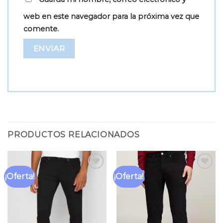
web en este navegador para la próxima vez que
comente.
PRODUCTOS RELACIONADOS
¡Oferta!
¡Oferta!
Añadir
Añadir
a la
a la
lista
lista
de
de
deseos
deseos