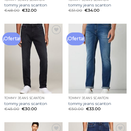
tommy jeans scanton
tommy jeans scanton
€
48.00
€
32.00
€
51.00
€
34.00
¡Oferta!
¡Oferta!
Añadir
Añadir
a la
a la
lista
lista
de
de
deseos
deseos
TOMMY JEANS SCANTON
TOMMY JEANS SCANTON
tommy jeans scanton
tommy jeans scanton
€
45.00
€
30.00
€
50.00
€
33.00