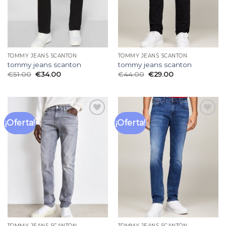
TOMMY JEANS SCANTON
TOMMY JEANS SCANTON
tommy jeans scanton
tommy jeans scanton
€
51.00
€
34.00
€
44.00
€
29.00
¡Oferta!
¡Oferta!
Añadir
Añadir
a la
a la
lista
lista
de
de
deseos
deseos
TOMMY JEANS SCANTON
TOMMY JEANS SCANTON