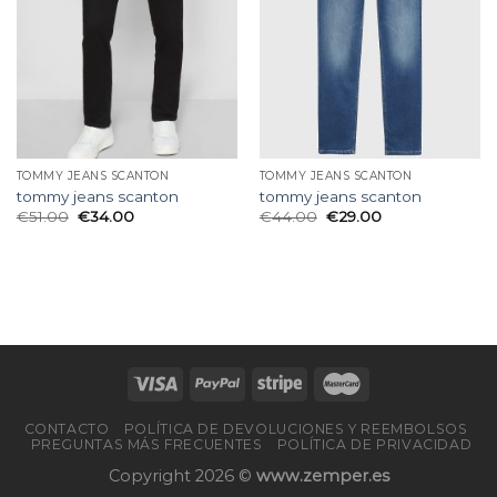
deseos
deseos
TOMMY JEANS SCANTON
TOMMY JEANS SCANTON
tommy jeans scanton
tommy jeans scanton
€
51.00
€
34.00
€
44.00
€
29.00
CONTACTO
POLÍTICA DE DEVOLUCIONES Y REEMBOLSOS
PREGUNTAS MÁS FRECUENTES
POLÍTICA DE PRIVACIDAD
Copyright 2026 ©
www.zemper.es