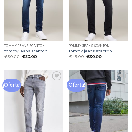
deseos
deseos
TOMMY JEANS SCANTON
TOMMY JEANS SCANTON
tommy jeans scanton
tommy jeans scanton
€
50.00
€
33.00
€
45.00
€
30.00
¡Oferta!
¡Oferta!
Añadir
Añadir
a la
a la
lista
lista
de
de
deseos
deseos