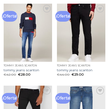
¡Oferta!
¡Oferta!
Añadir
Añadir
a la
a la
lista
lista
de
de
deseos
deseos
TOMMY JEANS SCANTON
TOMMY JEANS SCANTON
tommy jeans scanton
tommy jeans scanton
€
42.00
€
28.00
€
44.00
€
29.00
¡Oferta!
¡Oferta!
Añadir
Añadir
a la
a la
lista
lista
de
de