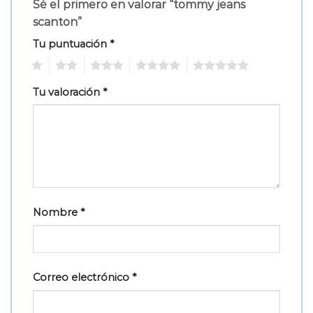
Sé el primero en valorar “tommy jeans
scanton”
Tu puntuación
*
1
2
3
4
5
Tu valoración
*
Nombre
*
Correo electrónico
*