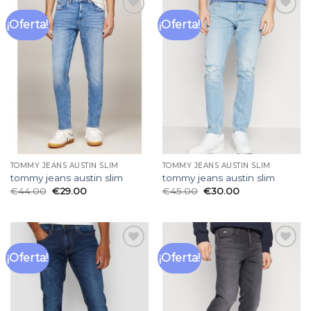
¡Oferta!
¡Oferta!
Añadir
Añadir
a la
a la
lista
lista
de
de
deseos
deseos
TOMMY JEANS AUSTIN SLIM
TOMMY JEANS AUSTIN SLIM
tommy jeans austin slim
tommy jeans austin slim
€
44.00
€
29.00
€
45.00
€
30.00
¡Oferta!
¡Oferta!
Añadir
Añadir
a la
a la
lista
lista
de
de
deseos
deseos