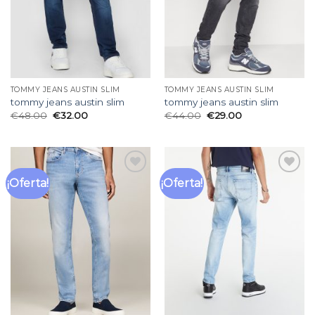
TOMMY JEANS AUSTIN SLIM
TOMMY JEANS AUSTIN SLIM
tommy jeans austin slim
tommy jeans austin slim
€
48.00
€
32.00
€
44.00
€
29.00
¡Oferta!
¡Oferta!
Añadir
Añadir
a la
a la
lista
lista
de
de
deseos
deseos