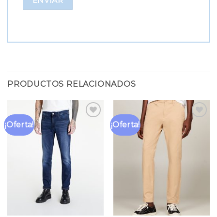
PRODUCTOS RELACIONADOS
¡Oferta!
¡Oferta!
Añadir
Añadir
a la
a la
lista
lista
de
de
deseos
deseos