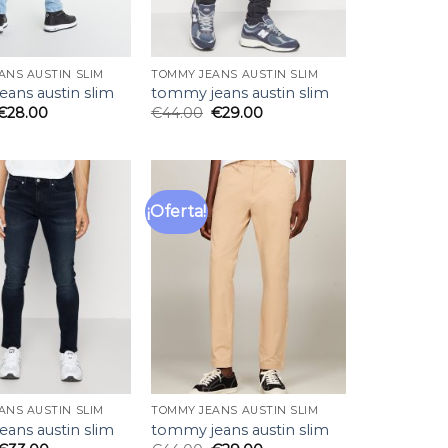
ANS AUSTIN SLIM
TOMMY JEANS AUSTIN SLIM
ans austin slim
tommy jeans austin slim
€
28.00
€
44.00
€
29.00
¡Oferta!
Añadir
Añadir
a la
a la
lista
lista
de
de
deseos
deseos
ANS AUSTIN SLIM
TOMMY JEANS AUSTIN SLIM
ans austin slim
tommy jeans austin slim