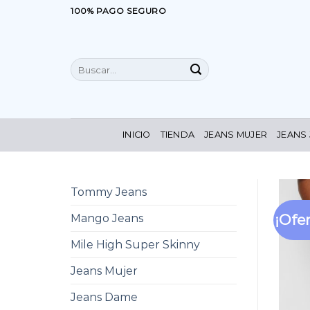
Saltar
100% PAGO SEGURO
al
contenido
Buscar
por:
INICIO
TIENDA
JEANS MUJER
JEANS
Tommy Jeans
¡Ofer
Mango Jeans
Mile High Super Skinny
Jeans Mujer
Jeans Dame