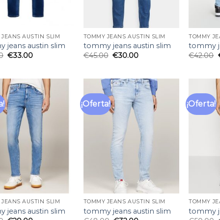
JEANS AUSTIN SLIM
TOMMY JEANS AUSTIN SLIM
TOMMY JE
 jeans austin slim
tommy jeans austin slim
tommy je
0
€
33.00
€
45.00
€
30.00
€
42.00
a!
¡Oferta!
¡Oferta!
Añadir
Añadir
a la
a la
lista
lista
de
de
deseos
deseos
JEANS AUSTIN SLIM
TOMMY JEANS AUSTIN SLIM
TOMMY JE
 jeans austin slim
tommy jeans austin slim
tommy je