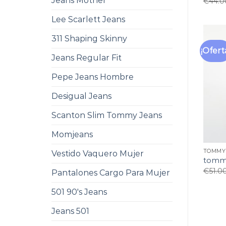
Jeans Mother
€
44.0
Lee Scarlett Jeans
311 Shaping Skinny
¡Ofert
Jeans Regular Fit
Pepe Jeans Hombre
Desigual Jeans
Scanton Slim Tommy Jeans
Momjeans
TOMMY 
Vestido Vaquero Mujer
tommy
€
51.0
Pantalones Cargo Para Mujer
501 90's Jeans
Jeans 501