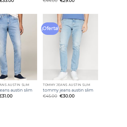
€
33.00
€
44.00
€
29.00
¡Oferta!
Añadir
Añadir
a la
a la
lista
lista
de
de
deseos
deseos
ANS AUSTIN SLIM
TOMMY JEANS AUSTIN SLIM
ans austin slim
tommy jeans austin slim
€
31.00
€
45.00
€
30.00