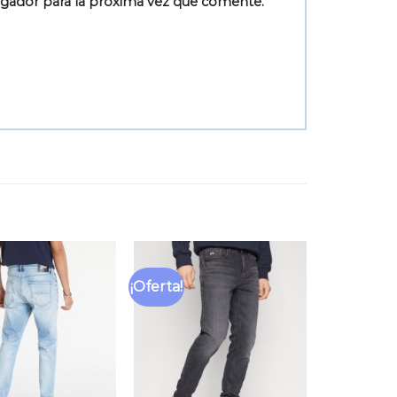
egador para la próxima vez que comente.
¡Oferta!
Añadir
Añadir
a la
a la
lista
lista
de
de
deseos
deseos