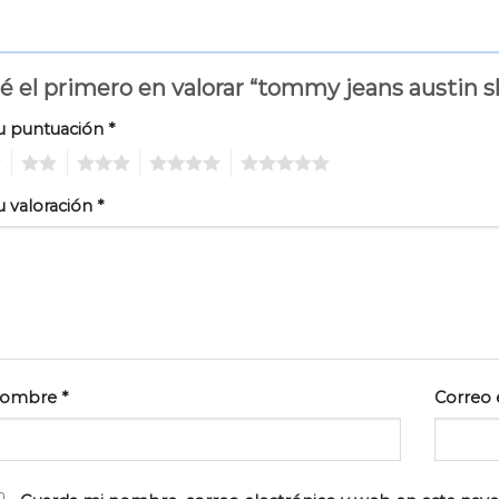
é el primero en valorar “tommy jeans austin 
u puntuación
*
2
3
4
5
u valoración
*
ombre
*
Correo 