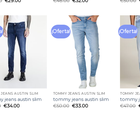
0
€
29.00
€
48.00
€
32.00
€
50.00
a!
¡Oferta!
¡Oferta!
Añadir
Añadir
a la
a la
lista
lista
de
de
deseos
deseos
JEANS AUSTIN SLIM
TOMMY JEANS AUSTIN SLIM
TOMMY JE
 jeans austin slim
tommy jeans austin slim
tommy je
0
€
34.00
€
50.00
€
33.00
€
47.00