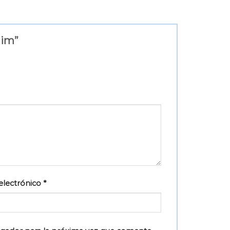
slim”
electrónico
*