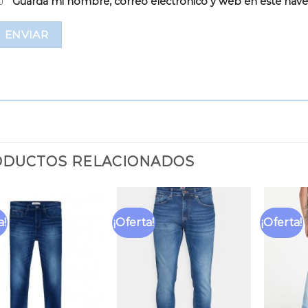
Guarda mi nombre, correo electrónico y web en este nav
DUCTOS RELACIONADOS
a!
¡Oferta!
¡Oferta!
Añadir
Añadir
a la
a la
lista
lista
de
de
deseos
deseos