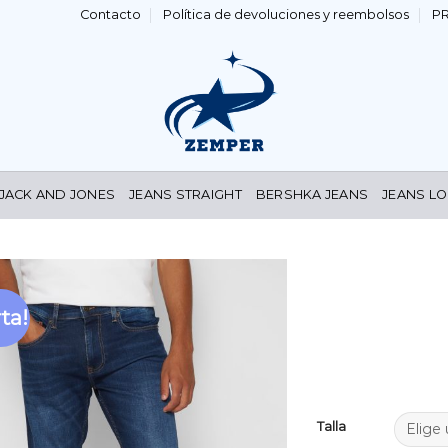
Contacto
Política de devoluciones y reembolsos
P
 JACK AND JONES
JEANS STRAIGHT
BERSHKA JEANS
JEANS LO
ta!
Añadir
a la
lista de
deseos
Talla