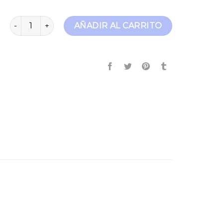
tommy jeans austin slim cantidad
AÑADIR AL CARRITO