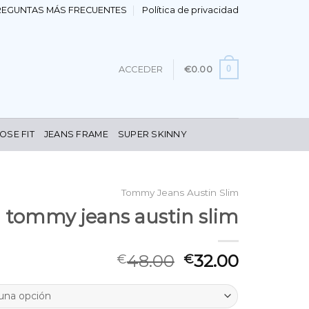
REGUNTAS MÁS FRECUENTES
Política de privacidad
0
ACCEDER
€
0.00
OSE FIT
JEANS FRAME
SUPER SKINNY
Tommy Jeans Austin Slim
tommy jeans austin slim
48.00
32.00
€
€