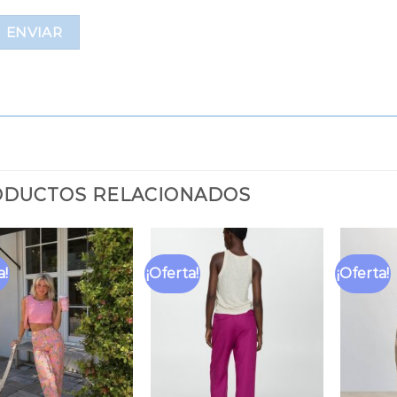
DUCTOS RELACIONADOS
a!
¡Oferta!
¡Oferta!
Añadir
Añadir
a la
a la
lista
lista
de
de
deseos
deseos