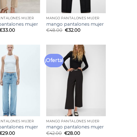
NTALONES MUJER
MANGO PANTALONES MUJER
antalones mujer
mango pantalones mujer
€
33.00
€
48.00
€
32.00
¡Oferta!
Añadir
Añadir
a la
a la
lista
lista
de
de
deseos
deseos
NTALONES MUJER
MANGO PANTALONES MUJER
antalones mujer
mango pantalones mujer
€
29.00
€
42.00
€
28.00