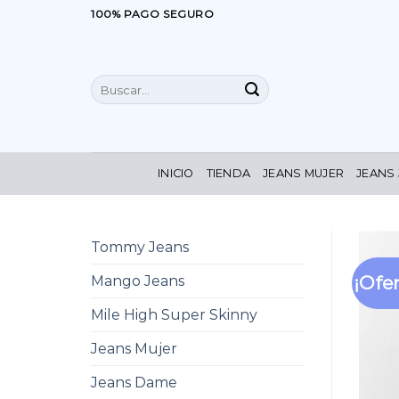
Saltar
100% PAGO SEGURO
al
contenido
Buscar
por:
INICIO
TIENDA
JEANS MUJER
JEANS
Tommy Jeans
¡Ofer
Mango Jeans
Mile High Super Skinny
Jeans Mujer
Jeans Dame