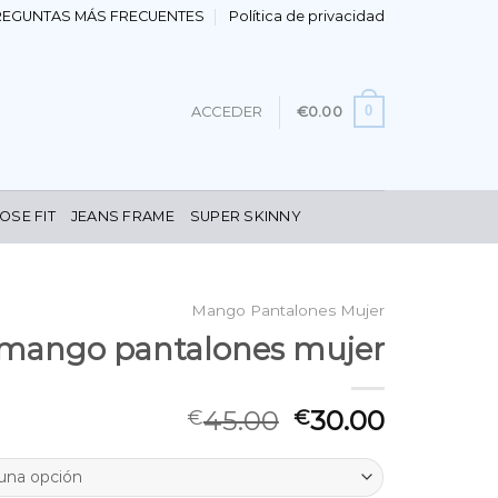
REGUNTAS MÁS FRECUENTES
Política de privacidad
0
ACCEDER
€
0.00
OSE FIT
JEANS FRAME
SUPER SKINNY
Mango Pantalones Mujer
mango pantalones mujer
45.00
30.00
€
€