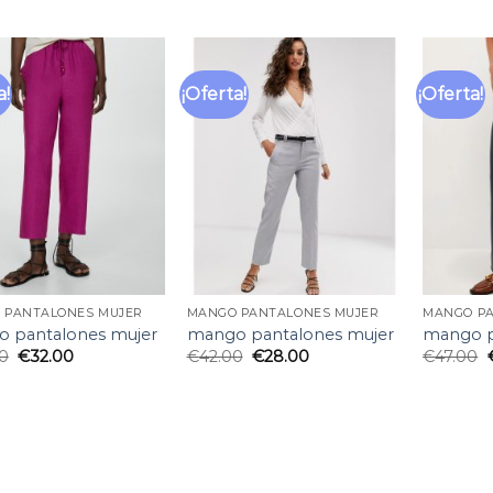
a!
¡Oferta!
¡Oferta!
Añadir
Añadir
a la
a la
lista
lista
de
de
deseos
deseos
 PANTALONES MUJER
MANGO PANTALONES MUJER
MANGO PA
 pantalones mujer
mango pantalones mujer
mango p
0
€
32.00
€
42.00
€
28.00
€
47.00