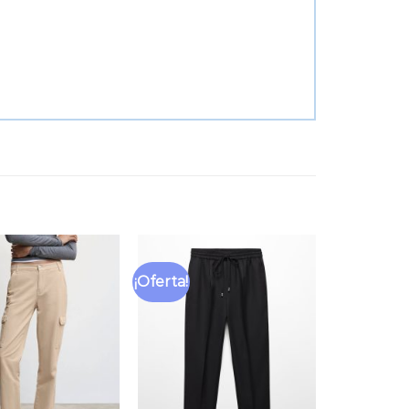
¡Oferta!
Añadir
Añadir
a la
a la
lista
lista
de
de
deseos
deseos