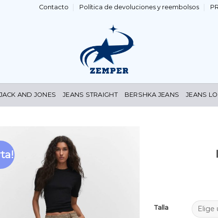
Contacto
Política de devoluciones y reembolsos
P
 JACK AND JONES
JEANS STRAIGHT
BERSHKA JEANS
JEANS LO
ta!
Añadir
a la
lista de
deseos
Talla