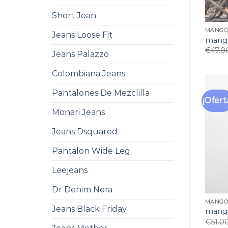
Short Jean
MANGO
Jeans Loose Fit
mango
€
47.0
Jeans Palazzo
Colombiana Jeans
Pantalones De Mezclilla
¡Ofert
Monari Jeans
Jeans Dsquared
Pantalon Wide Leg
Leejeans
Dr Denim Nora
MANGO
Jeans Black Friday
mango
€
51.0