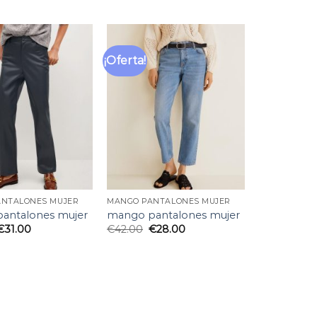
¡Oferta!
Añadir
Añadir
a la
a la
lista
lista
de
de
deseos
deseos
NTALONES MUJER
MANGO PANTALONES MUJER
antalones mujer
mango pantalones mujer
€
31.00
€
42.00
€
28.00