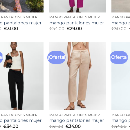
 PANTALONES MUJER
MANGO PANTALONES MUJER
MANGO PA
 pantalones mujer
mango pantalones mujer
mango p
0
€
31.00
€
44.00
€
29.00
€
50.00
a!
¡Oferta!
¡Oferta!
Añadir
Añadir
a la
a la
lista
lista
de
de
deseos
deseos
 PANTALONES MUJER
MANGO PANTALONES MUJER
MANGO PA
 pantalones mujer
mango pantalones mujer
mango p
0
€
34.00
€
51.00
€
34.00
€
44.00