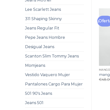
Jeans Mother
Lee Scarlett Jeans
311 Shaping Skinny
¡Ofert
Jeans Regular Fit
Pepe Jeans Hombre
Desigual Jeans
Scanton Slim Tommy Jeans
Momjeans
MANGO
mango
Vestido Vaquero Mujer
€
48.0
Pantalones Cargo Para Mujer
501 90's Jeans
Jeans 501