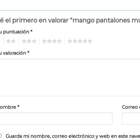
é el primero en valorar “mango pantalones m
u puntuación
*
2
3
4
5
u valoración
*
ombre
*
Correo 
Guarda mi nombre, correo electrónico y web en este nav