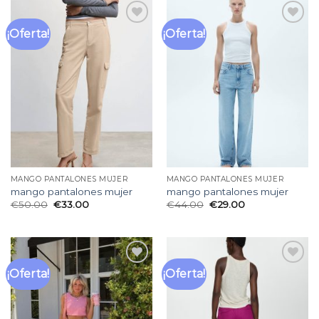
¡Oferta!
¡Oferta!
Añadir
Añadir
a la
a la
lista
lista
de
de
deseos
deseos
MANGO PANTALONES MUJER
MANGO PANTALONES MUJER
mango pantalones mujer
mango pantalones mujer
€
50.00
€
33.00
€
44.00
€
29.00
¡Oferta!
¡Oferta!
Añadir
Añadir
a la
a la
lista
lista
de
de
deseos
deseos