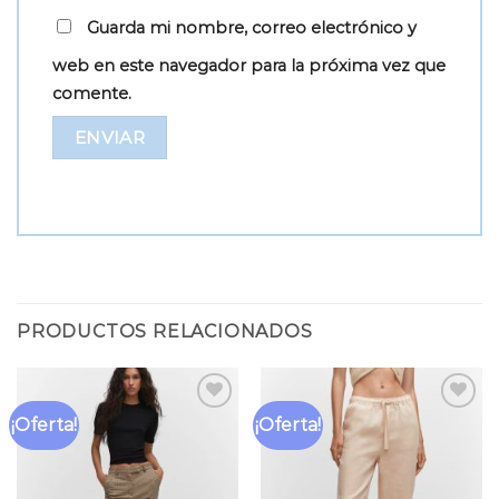
Guarda mi nombre, correo electrónico y
web en este navegador para la próxima vez que
comente.
PRODUCTOS RELACIONADOS
¡Oferta!
¡Oferta!
Añadir
Añadir
a la
a la
lista
lista
de
de
deseos
deseos