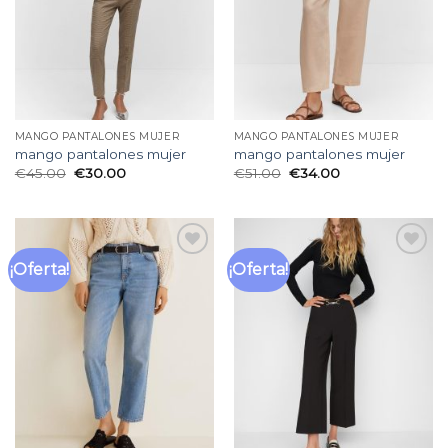
MANGO PANTALONES MUJER
MANGO PANTALONES MUJER
mango pantalones mujer
mango pantalones mujer
€
45.00
€
30.00
€
51.00
€
34.00
¡Oferta!
¡Oferta!
Añadir
Añadir
a la
a la
lista
lista
de
de
deseos
deseos