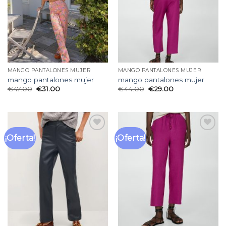
MANGO PANTALONES MUJER
MANGO PANTALONES MUJER
mango pantalones mujer
mango pantalones mujer
€
47.00
€
31.00
€
44.00
€
29.00
¡Oferta!
¡Oferta!
Añadir
Añadir
a la
a la
lista
lista
de
de
deseos
deseos