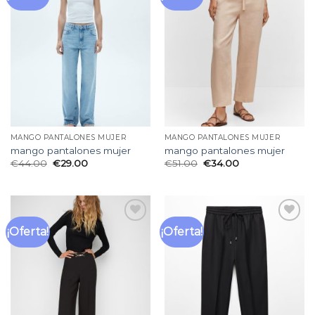
a la
a la
lista
lista
de
de
deseos
deseos
MANGO PANTALONES MUJER
MANGO PANTALONES MUJER
mango pantalones mujer
mango pantalones mujer
€
44.00
€
29.00
€
51.00
€
34.00
¡Oferta!
¡Oferta!
Añadir
Añadir
a la
a la
lista
lista
de
de
deseos
deseos