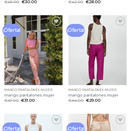
€
45.00
€
30.00
€
42.00
€
28.00
¡Oferta!
¡Oferta!
Añadir
Añadir
a la
a la
lista
lista
de
de
deseos
deseos
MANGO PANTALONES MUJER
MANGO PANTALONES MUJER
mango pantalones mujer
mango pantalones mujer
€
47.00
€
31.00
€
44.00
€
29.00
¡Oferta!
¡Oferta!
Añadir
Añadir