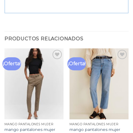
PRODUCTOS RELACIONADOS
¡Oferta!
¡Oferta!
Añadir
Añadir
a la
a la
lista
lista
de
de
deseos
deseos
MANGO PANTALONES MUJER
MANGO PANTALONES MUJER
mango pantalones mujer
mango pantalones mujer