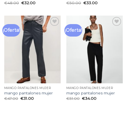
€
48.00
€
32.00
€
50.00
€
33.00
¡Oferta!
¡Oferta!
Añadir
Añadir
a la
a la
lista
lista
de
de
deseos
deseos
MANGO PANTALONES MUJER
MANGO PANTALONES MUJER
mango pantalones mujer
mango pantalones mujer
€
47.00
€
31.00
€
51.00
€
34.00