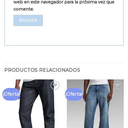
web en este navegador para la próxima vez que
comente.
PRODUCTOS RELACIONADOS
¡Oferta!
¡Oferta!
Añadir
Añadir
a la
a la
lista
lista
de
de
deseos
deseos