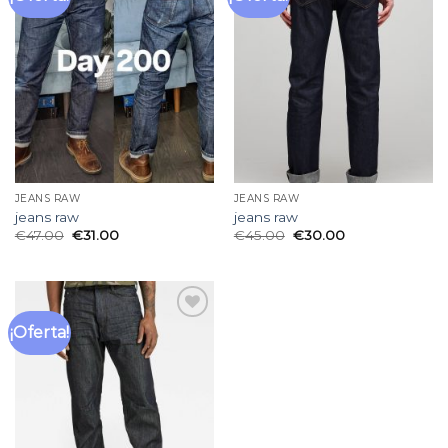
a la
a la
lista
lista
de
de
deseos
deseos
JEANS RAW
JEANS RAW
jeans raw
jeans raw
€
47.00
€
31.00
€
45.00
€
30.00
¡Oferta!
Añadir
a la
lista
de
deseos