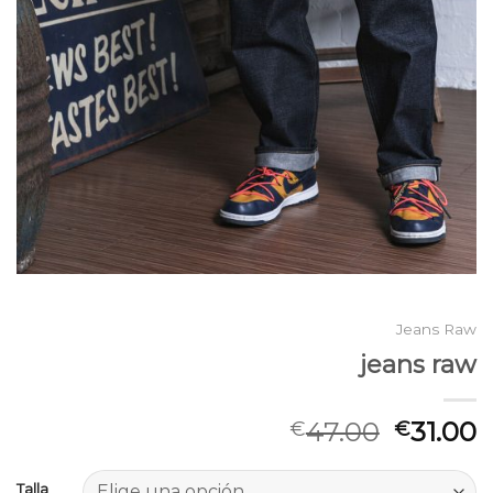
Jeans Raw
jeans raw
47.00
31.00
€
€
Talla