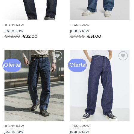
JEANS RAW
JEANS RAW
jeans raw
jeans raw
€
48.00
€
32.00
€
47.00
€
31.00
¡Oferta!
¡Oferta!
Añadir
Añadir
a la
a la
lista
lista
de
de
deseos
deseos
JEANS RAW
JEANS RAW
jeans raw
jeans raw