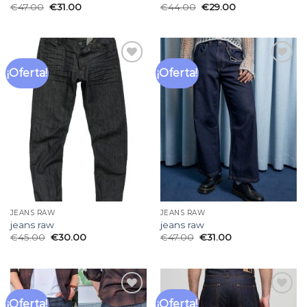
€
47.00
€
31.00
€
44.00
€
29.00
¡Oferta!
¡Oferta!
Añadir
Añadir
a la
a la
lista
lista
de
de
deseos
deseos
JEANS RAW
JEANS RAW
jeans raw
jeans raw
€
45.00
€
30.00
€
47.00
€
31.00
¡Oferta!
¡Oferta!
Añadir
Añadir