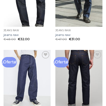
JEANS RAW
JEANS RAW
jeans raw
jeans raw
€
48.00
€
32.00
€
47.00
€
31.00
¡Oferta!
¡Oferta!
Añadir
Añadir
a la
a la
lista
lista
de
de
deseos
deseos