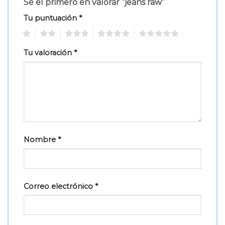
Sé el primero en valorar “jeans raw”
Tu puntuación
*
1
2
3
4
5
Tu valoración
*
Nombre
*
Correo electrónico
*