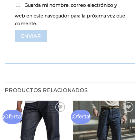
Guarda mi nombre, correo electrónico y
web en este navegador para la próxima vez que
comente.
PRODUCTOS RELACIONADOS
¡Oferta!
¡Oferta!
Añadir
Añadir
a la
a la
lista
lista
de
de
deseos
deseos