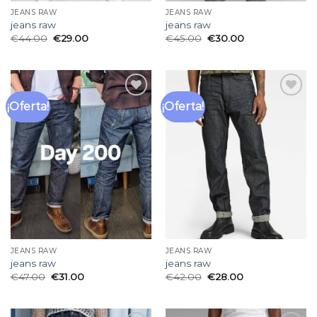
JEANS RAW
JEANS RAW
jeans raw
jeans raw
€
44.00
€
29.00
€
45.00
€
30.00
¡Oferta!
¡Oferta!
Añadir
Añadir
a la
a la
lista
lista
de
de
deseos
deseos
JEANS RAW
JEANS RAW
jeans raw
jeans raw
€
47.00
€
31.00
€
42.00
€
28.00