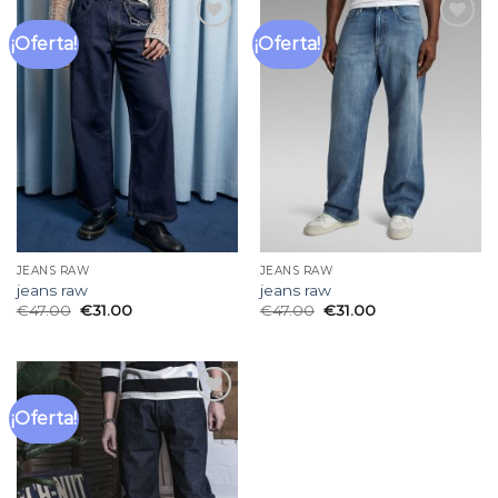
¡Oferta!
¡Oferta!
Añadir
Añadir
a la
a la
lista
lista
de
de
deseos
deseos
JEANS RAW
JEANS RAW
jeans raw
jeans raw
€
47.00
€
31.00
€
47.00
€
31.00
¡Oferta!
Añadir
a la
lista
de
deseos