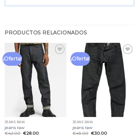
PRODUCTOS RELACIONADOS
¡Oferta!
¡Oferta!
Añadir
Añadir
a la
a la
lista
lista
de
de
deseos
deseos
JEANS RAW
JEANS RAW
jeans raw
jeans raw
€
42.00
€
28.00
€
45.00
€
30.00