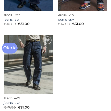
JEANS RAW
JEANS RAW
jeans raw
jeans raw
€
47.00
€
31.00
€
47.00
€
31.00
¡Oferta!
Añadir
a la
lista
de
deseos
JEANS RAW
jeans raw
€
47.00
€
31.00