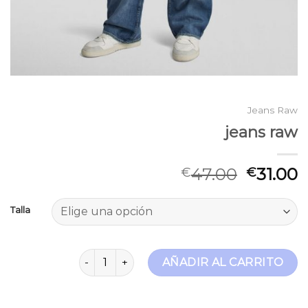
Jeans Raw
jeans raw
47.00
31.00
€
€
Talla
jeans raw cantidad
AÑADIR AL CARRITO