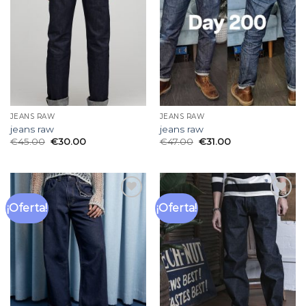
de
de
deseos
deseos
JEANS RAW
JEANS RAW
jeans raw
jeans raw
€
45.00
€
30.00
€
47.00
€
31.00
¡Oferta!
¡Oferta!
Añadir
Añadir
a la
a la
lista
lista
de
de
deseos
deseos