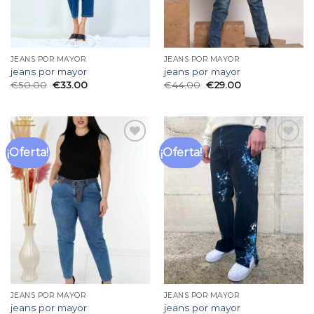
JEANS POR MAYOR
JEANS POR MAYOR
jeans por mayor
jeans por mayor
€
50.00
€
33.00
€
44.00
€
29.00
¡Oferta!
¡Oferta!
Añadir
Añadir
a la
a la
lista
lista
de
de
deseos
deseos
JEANS POR MAYOR
JEANS POR MAYOR
jeans por mayor
jeans por mayor