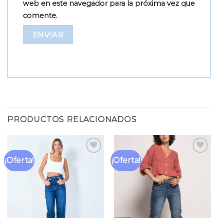
web en este navegador para la próxima vez que
comente.
PRODUCTOS RELACIONADOS
¡Oferta!
¡Oferta!
Añadir
Añadir
a la
a la
lista
lista
de
de
deseos
deseos