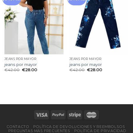
a la
a la
lista
lista
de
de
deseos
deseos
JEANS POR MAYOR
JEANS POR MAYOR
jeans por mayor
jeans por mayor
€
42.00
€
28.00
€
42.00
€
28.00
CONTACTO
POLÍTICA DE DEVOLUCIONES Y REEMBOLSOS
PREGUNTAS MÁS FRECUENTES
POLÍTICA DE PRIVACIDAD