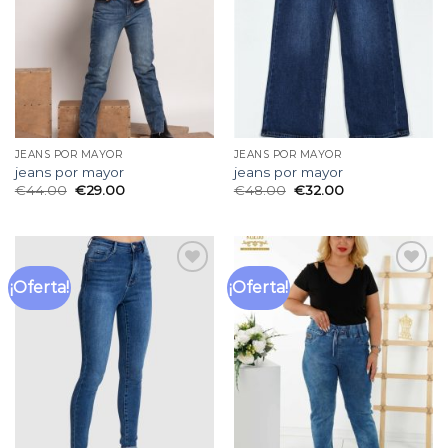
deseos
deseos
JEANS POR MAYOR
JEANS POR MAYOR
jeans por mayor
jeans por mayor
€
44.00
€
29.00
€
48.00
€
32.00
¡Oferta!
¡Oferta!
Añadir
Añadir
a la
a la
lista
lista
de
de
deseos
deseos