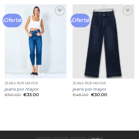
¡Oferta!
¡Oferta!
Añadir
Añadir
a la
a la
lista
lista
de
de
deseos
deseos
JEANS POR MAYOR
JEANS POR MAYOR
jeans por mayor
jeans por mayor
€
50.00
€
33.00
€
45.00
€
30.00