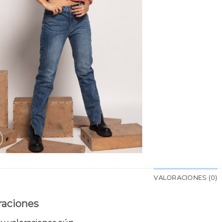
VALORACIONES (0)
raciones