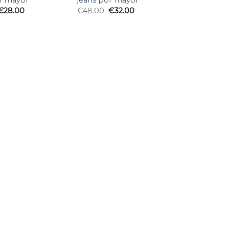
or mayor
jeans por mayor
€
28.00
€
48.00
€
32.00