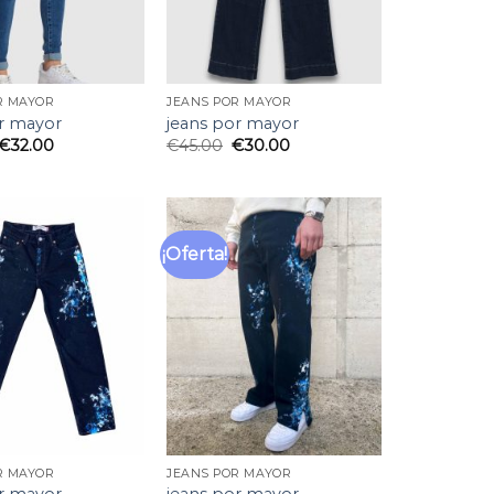
R MAYOR
JEANS POR MAYOR
or mayor
jeans por mayor
€
32.00
€
45.00
€
30.00
¡Oferta!
Añadir
Añadir
a la
a la
lista
lista
de
de
deseos
deseos
R MAYOR
JEANS POR MAYOR