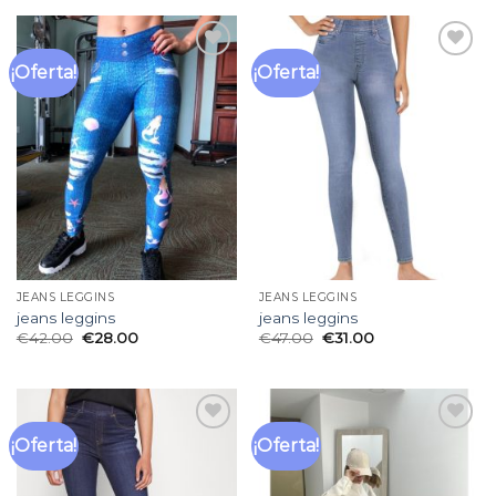
¡Oferta!
¡Oferta!
Añadir
Añadir
a la
a la
lista
lista
de
de
deseos
deseos
JEANS LEGGINS
JEANS LEGGINS
jeans leggins
jeans leggins
€
42.00
€
28.00
€
47.00
€
31.00
¡Oferta!
¡Oferta!
Añadir
Añadir
a la
a la
lista
lista
de
de