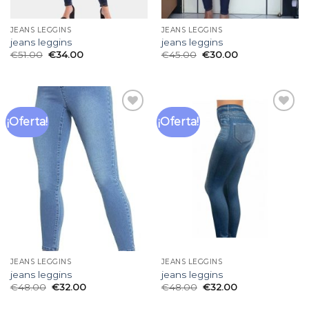
JEANS LEGGINS
JEANS LEGGINS
jeans leggins
jeans leggins
€
51.00
€
34.00
€
45.00
€
30.00
¡Oferta!
¡Oferta!
Añadir
Añadir
a la
a la
lista
lista
de
de
deseos
deseos
JEANS LEGGINS
JEANS LEGGINS
jeans leggins
jeans leggins
€
48.00
€
32.00
€
48.00
€
32.00