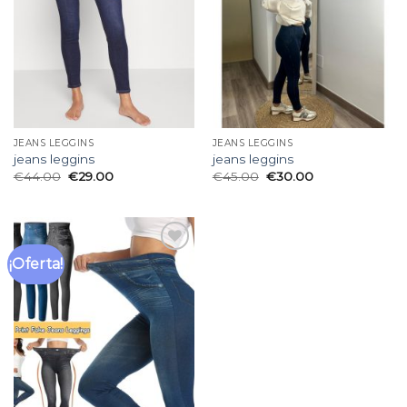
deseos
deseos
JEANS LEGGINS
JEANS LEGGINS
jeans leggins
jeans leggins
€
44.00
€
29.00
€
45.00
€
30.00
¡Oferta!
Añadir
a la
lista
de
deseos