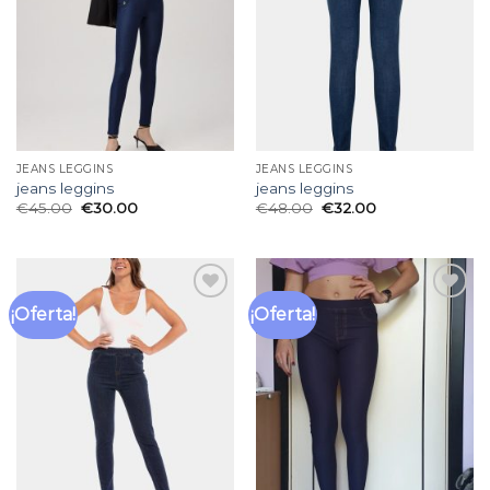
deseos
deseos
JEANS LEGGINS
JEANS LEGGINS
jeans leggins
jeans leggins
€
45.00
€
30.00
€
48.00
€
32.00
¡Oferta!
¡Oferta!
Añadir
Añadir
a la
a la
lista
lista
de
de
deseos
deseos