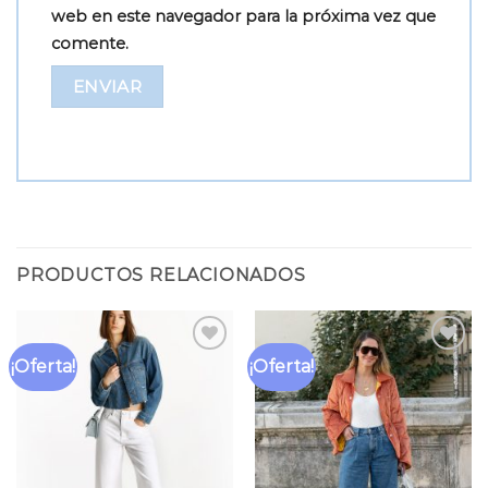
web en este navegador para la próxima vez que
comente.
PRODUCTOS RELACIONADOS
¡Oferta!
¡Oferta!
Añadir
Añadir
a la
a la
lista
lista
de
de
deseos
deseos