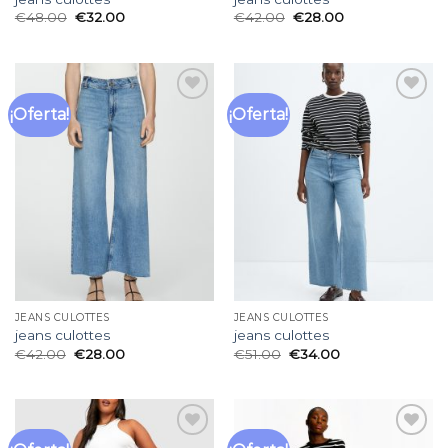
€
48.00
€
32.00
€
42.00
€
28.00
¡Oferta!
¡Oferta!
Añadir
Añadir
a la
a la
lista
lista
de
de
deseos
deseos
JEANS CULOTTES
JEANS CULOTTES
jeans culottes
jeans culottes
€
42.00
€
28.00
€
51.00
€
34.00