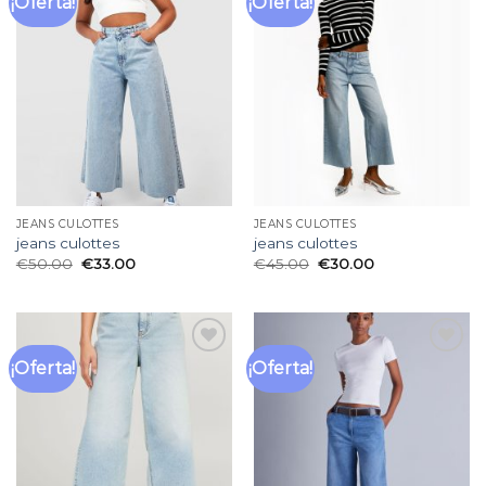
¡Oferta!
¡Oferta!
Añadir
Añadir
a la
a la
lista
lista
de
de
deseos
deseos
JEANS CULOTTES
JEANS CULOTTES
jeans culottes
jeans culottes
€
50.00
€
33.00
€
45.00
€
30.00
¡Oferta!
¡Oferta!
Añadir
Añadir
a la
a la
lista
lista
de
de
deseos
deseos