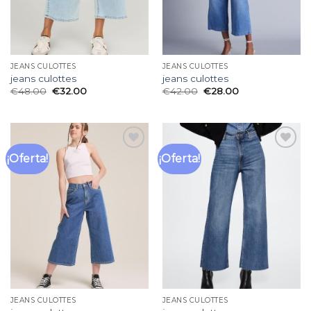
JEANS CULOTTES
JEANS CULOTTES
jeans culottes
jeans culottes
€
48.00
€
32.00
€
42.00
€
28.00
¡Oferta!
¡Oferta!
Añadir
Añadir
a la
a la
lista
lista
de
de
deseos
deseos
JEANS CULOTTES
JEANS CULOTTES