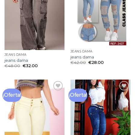
de
de
deseos
deseos
JEANS DAMA
JEANS DAMA
jeans dama
jeans dama
€
42.00
€
28.00
€
48.00
€
32.00
¡Oferta!
¡Oferta!
Añadir
Añadir
a la
a la
lista
lista
de
de
deseos
deseos