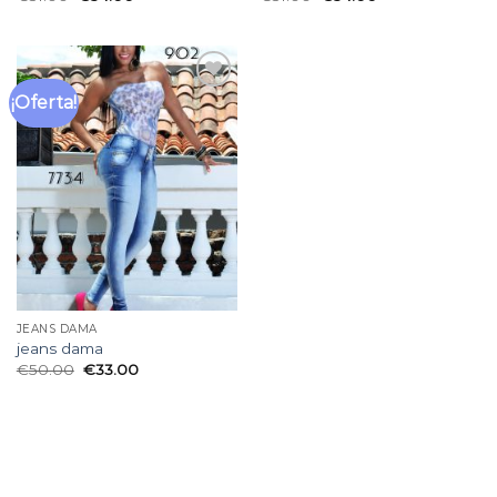
¡Oferta!
Añadir
a la
lista
de
deseos
JEANS DAMA
jeans dama
€
50.00
€
33.00