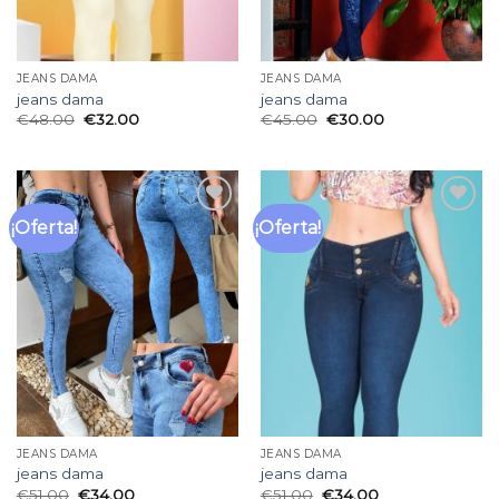
JEANS DAMA
JEANS DAMA
jeans dama
jeans dama
€
48.00
€
32.00
€
45.00
€
30.00
¡Oferta!
¡Oferta!
Añadir
Añadir
a la
a la
lista
lista
de
de
deseos
deseos
JEANS DAMA
JEANS DAMA
jeans dama
jeans dama
€
51.00
€
34.00
€
51.00
€
34.00