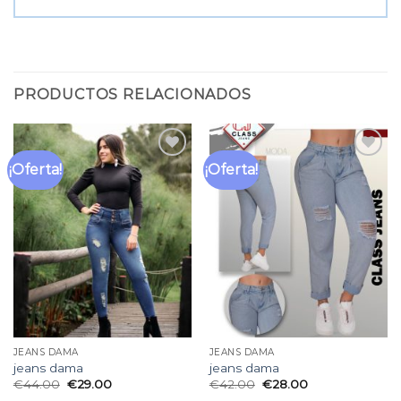
PRODUCTOS RELACIONADOS
¡Oferta!
¡Oferta!
Añadir
Añadir
a la
a la
lista
lista
de
de
deseos
deseos
JEANS DAMA
JEANS DAMA
jeans dama
jeans dama
€
44.00
€
29.00
€
42.00
€
28.00