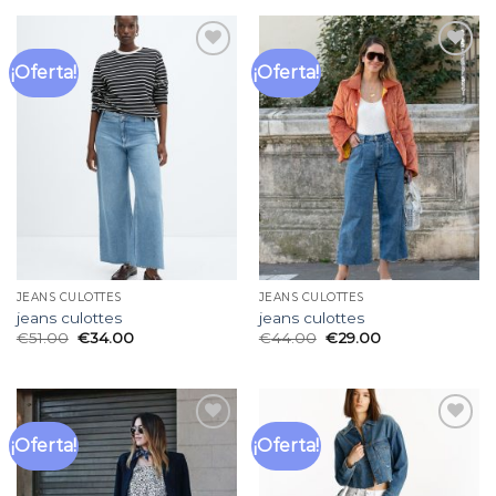
¡Oferta!
¡Oferta!
Añadir
Añadir
a la
a la
lista
lista
de
de
deseos
deseos
JEANS CULOTTES
JEANS CULOTTES
jeans culottes
jeans culottes
€
51.00
€
34.00
€
44.00
€
29.00
¡Oferta!
¡Oferta!
Añadir
Añadir
a la
a la
lista
lista
de
de