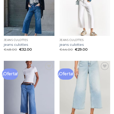
deseos
deseos
JEANS CULOTTES
JEANS CULOTTES
jeans culottes
jeans culottes
€
48.00
€
32.00
€
44.00
€
29.00
¡Oferta!
¡Oferta!
Añadir
Añadir
a la
a la
lista
lista
de
de
deseos
deseos