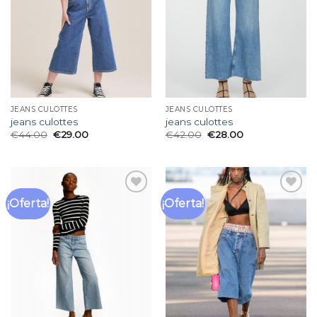
deseos
deseos
JEANS CULOTTES
JEANS CULOTTES
jeans culottes
jeans culottes
€
44.00
€
29.00
€
42.00
€
28.00
¡Oferta!
¡Oferta!
Añadir
Añadir
a la
a la
lista
lista
de
de
deseos
deseos