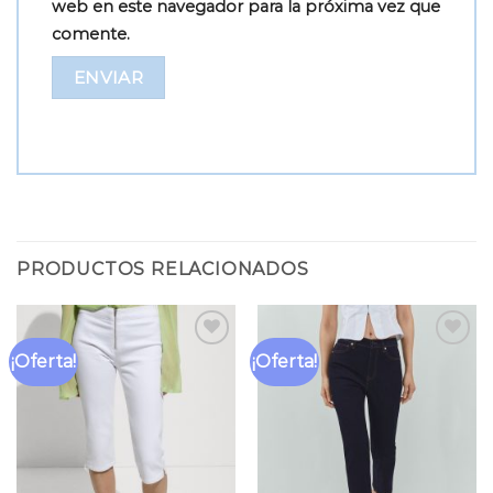
web en este navegador para la próxima vez que
comente.
PRODUCTOS RELACIONADOS
¡Oferta!
¡Oferta!
Añadir
Añadir
a la
a la
lista
lista
de
de
deseos
deseos