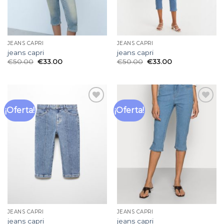
JEANS CAPRI
JEANS CAPRI
jeans capri
jeans capri
€
50.00
€
33.00
€
50.00
€
33.00
¡Oferta!
¡Oferta!
Añadir
Añadir
a la
a la
lista
lista
de
de
deseos
deseos
JEANS CAPRI
JEANS CAPRI
jeans capri
jeans capri