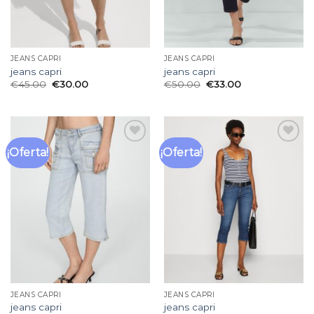
JEANS CAPRI
JEANS CAPRI
jeans capri
jeans capri
€
45.00
€
30.00
€
50.00
€
33.00
¡Oferta!
¡Oferta!
Añadir
Añadir
a la
a la
lista
lista
de
de
deseos
deseos
JEANS CAPRI
JEANS CAPRI
jeans capri
jeans capri