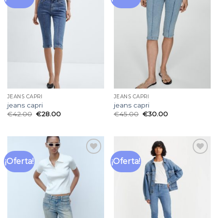
a la
a la
lista
lista
de
de
deseos
deseos
JEANS CAPRI
JEANS CAPRI
jeans capri
jeans capri
€
42.00
€
28.00
€
45.00
€
30.00
¡Oferta!
¡Oferta!
Añadir
Añadir
a la
a la
lista
lista
de
de
deseos
deseos