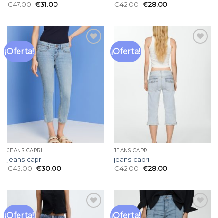
€
47.00
€
31.00
€
42.00
€
28.00
¡Oferta!
¡Oferta!
Añadir
Añadir
a la
a la
lista
lista
de
de
deseos
deseos
JEANS CAPRI
JEANS CAPRI
jeans capri
jeans capri
€
45.00
€
30.00
€
42.00
€
28.00
¡Oferta!
¡Oferta!
Añadir
Añadir