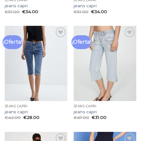
JEANS CAPRI
JEANS CAPRI
jeans capri
jeans capri
€
51.00
€
34.00
€
51.00
€
34.00
¡Oferta!
¡Oferta!
Añadir
Añadir
a la
a la
lista
lista
de
de
deseos
deseos
JEANS CAPRI
JEANS CAPRI
jeans capri
jeans capri
€
42.00
€
28.00
€
47.00
€
31.00