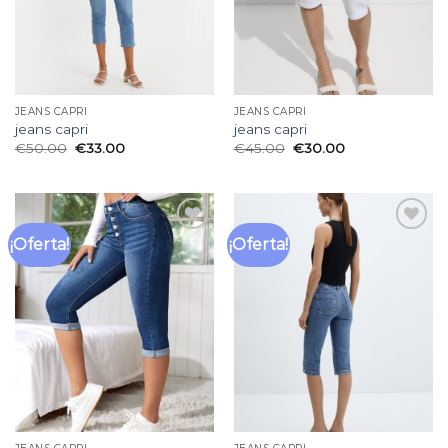
JEANS CAPRI
JEANS CAPRI
jeans capri
jeans capri
€
50.00
€
33.00
€
45.00
€
30.00
¡Oferta!
¡Oferta!
Añadir
Añadir
a la
a la
lista
lista
de
de
deseos
deseos