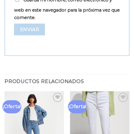
Guarda mi nombre, correo electrónico y
web en este navegador para la próxima vez que
comente.
PRODUCTOS RELACIONADOS
¡Oferta!
¡Oferta!
Añadir
Añadir
a la
a la
lista
lista
de
de
deseos
deseos