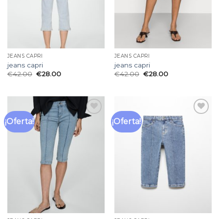
JEANS CAPRI
JEANS CAPRI
jeans capri
jeans capri
€
42.00
€
28.00
€
42.00
€
28.00
¡Oferta!
¡Oferta!
Añadir
Añadir
a la
a la
lista
lista
de
de
deseos
deseos