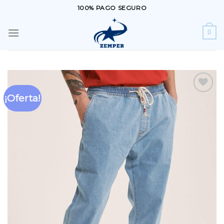
Saltar
100% PAGO SEGURO
al
contenido
0
¡Oferta!
Añadir
a la
lista de
deseos