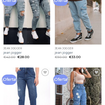
¡Oferta!
¡Oferta!
Añadir
Añadir
a la
a la
lista
lista
de
de
deseos
deseos
JEAN JOGGER
JEAN JOGGER
jean jogger
jean jogger
€
42.00
€
28.00
€
50.00
€
33.00
¡Oferta!
¡Oferta!
Añadir
Añadir
a la
a la
lista
lista
de
de
deseos
deseos