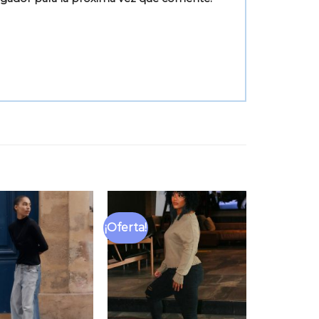
¡Oferta!
Añadir
Añadir
a la
a la
lista
lista
de
de
deseos
deseos