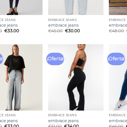
CE JEANS
EMBRACE JEANS
EMBRACE 
ce jeans
embrace jeans
embrace
0
€
33.00
€
45.00
€
30.00
€
48.00
a!
¡Oferta!
¡Oferta!
Añadir
Añadir
a la
a la
lista
lista
de
de
deseos
deseos
CE JEANS
EMBRACE JEANS
EMBRACE 
ce jeans
embrace jeans
embrace
0
€
33.00
€
51.00
€
34.00
€
45.00