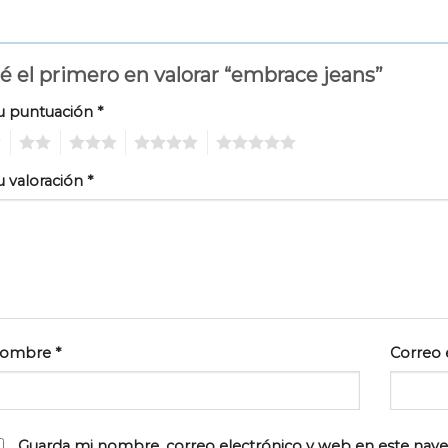
é el primero en valorar “embrace jeans”
u puntuación
*
2
3
4
5
u valoración
*
ombre
*
Correo 
Guarda mi nombre, correo electrónico y web en este nav