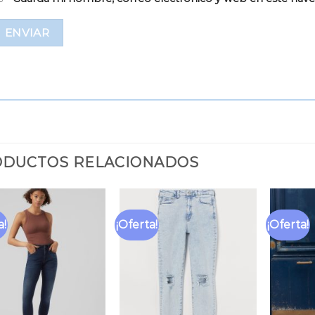
DUCTOS RELACIONADOS
a!
¡Oferta!
¡Oferta!
Añadir
Añadir
a la
a la
lista
lista
de
de
deseos
deseos