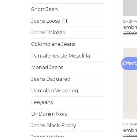
Short Jean
Jeans Loose Fit
EMBRA
embra
Jeans Palazzo
€
50.0
Colombiana Jeans
Pantalones De Mezclilla
¡Ofert
Monari Jeans
Jeans Dsquared
Pantalon Wide Leg
Leejeans
Dr Denim Nora
EMBRA
Jeans Black Friday
embra
€
50.0