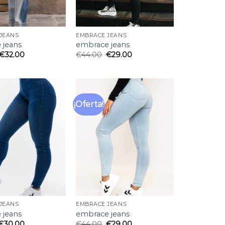
JEANS
EMBRACE JEANS
 jeans
embrace jeans
€
32.00
€
44.00
€
29.00
¡Oferta!
Añadir
Añadir
a la
a la
lista
lista
de
de
deseos
deseos
JEANS
EMBRACE JEANS
 jeans
embrace jeans
€
30.00
€
44.00
€
29.00