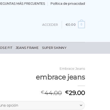
REGUNTAS MÁS FRECUENTES
Política de privacidad
0
ACCEDER
€
0.00
OSE FIT
JEANS FRAME
SUPER SKINNY
Embrace Jeans
embrace jeans
44.00
29.00
€
€