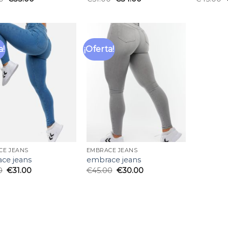
a!
¡Oferta!
Añadir
Añadir
a la
a la
lista
lista
de
de
deseos
deseos
CE JEANS
EMBRACE JEANS
ce jeans
embrace jeans
0
€
31.00
€
45.00
€
30.00