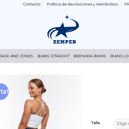
Contacto
Política de devoluciones y reembolsos
P
 JACK AND JONES
JEANS STRAIGHT
BERSHKA JEANS
JEANS LO
ta!
Añadir
a la
lista de
deseos
Talla