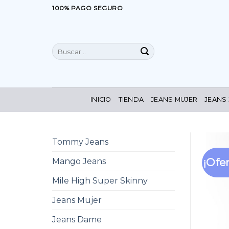
Saltar
100% PAGO SEGURO
al
contenido
Buscar
por:
INICIO
TIENDA
JEANS MUJER
JEANS
Tommy Jeans
¡Ofer
Mango Jeans
Mile High Super Skinny
Jeans Mujer
Jeans Dame