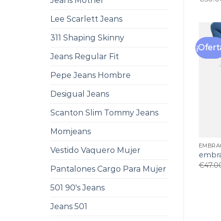
Jeans Mother
Lee Scarlett Jeans
311 Shaping Skinny
¡Ofert
Jeans Regular Fit
Pepe Jeans Hombre
Desigual Jeans
Scanton Slim Tommy Jeans
Momjeans
EMBRA
Vestido Vaquero Mujer
embra
€
47.0
Pantalones Cargo Para Mujer
501 90's Jeans
Jeans 501