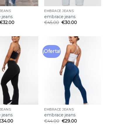
JEANS
EMBRACE JEANS
 jeans
embrace jeans
€
32.00
€
45.00
€
30.00
¡Oferta!
Añadir
Añadir
a la
a la
lista
lista
de
de
deseos
deseos
JEANS
EMBRACE JEANS
 jeans
embrace jeans
€
34.00
€
44.00
€
29.00