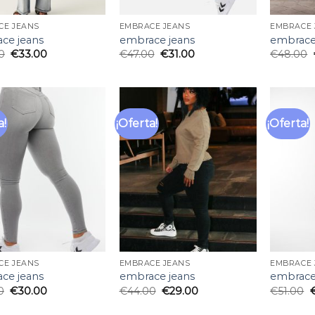
CE JEANS
EMBRACE JEANS
EMBRACE 
ce jeans
embrace jeans
embrace
0
€
33.00
€
47.00
€
31.00
€
48.00
a!
¡Oferta!
¡Oferta!
Añadir
Añadir
a la
a la
lista
lista
de
de
deseos
deseos
CE JEANS
EMBRACE JEANS
EMBRACE 
ce jeans
embrace jeans
embrace
0
€
30.00
€
44.00
€
29.00
€
51.00