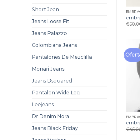
Short Jean
EMBRA
embra
Jeans Loose Fit
€
50.0
Jeans Palazzo
Colombiana Jeans
¡Ofert
Pantalones De Mezclilla
Monari Jeans
Jeans Dsquared
Pantalon Wide Leg
Leejeans
Dr Denim Nora
EMBRA
embra
Jeans Black Friday
€
45.0