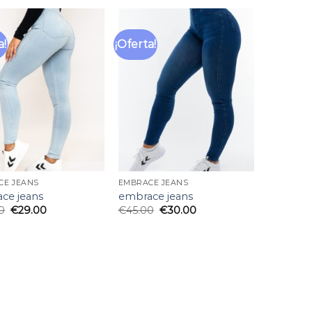
a!
¡Oferta!
Añadir
Añadir
a la
a la
lista
lista
de
de
deseos
deseos
CE JEANS
EMBRACE JEANS
ce jeans
embrace jeans
0
€
29.00
€
45.00
€
30.00