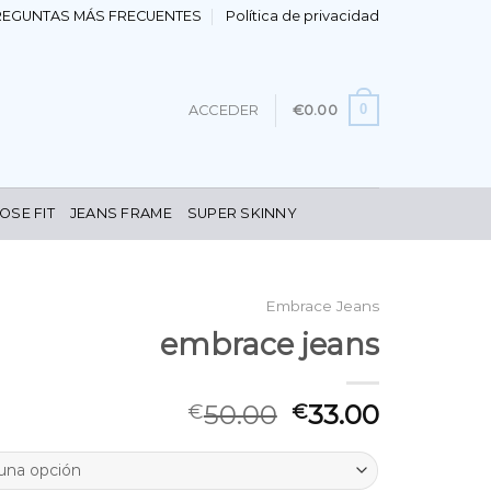
REGUNTAS MÁS FRECUENTES
Política de privacidad
0
ACCEDER
€
0.00
OSE FIT
JEANS FRAME
SUPER SKINNY
Embrace Jeans
embrace jeans
50.00
33.00
€
€