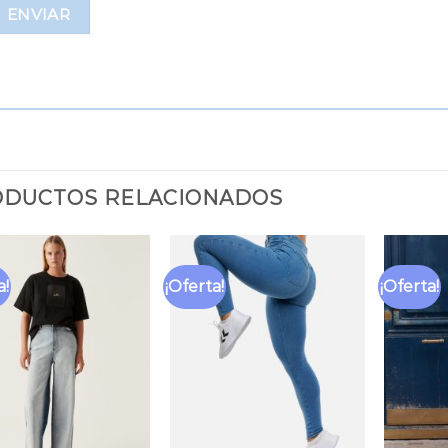
DUCTOS RELACIONADOS
a!
¡Oferta!
¡Oferta!
Añadir
Añadir
a la
a la
lista
lista
de
de
deseos
deseos