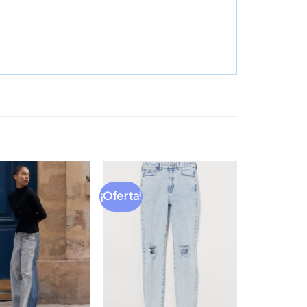
¡Oferta!
Añadir
Añadir
a la
a la
lista
lista
de
de
deseos
deseos