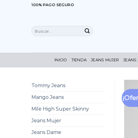
Saltar
100% PAGO SEGURO
al
contenido
Buscar
por:
INICIO
TIENDA
JEANS MUJER
JEANS
Tommy Jeans
¡Ofer
Mango Jeans
Mile High Super Skinny
Jeans Mujer
Jeans Dame