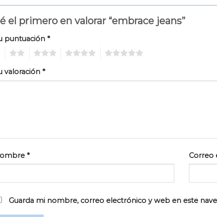
é el primero en valorar “embrace jeans”
u puntuación
*
2
3
4
5
u valoración
*
ombre
*
Correo 
Guarda mi nombre, correo electrónico y web en este nav