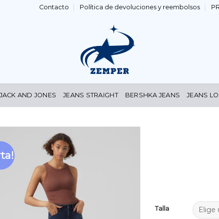
Contacto
Política de devoluciones y reembolsos
P
 JACK AND JONES
JEANS STRAIGHT
BERSHKA JEANS
JEANS LO
ta!
Añadir
a la
lista de
deseos
Talla