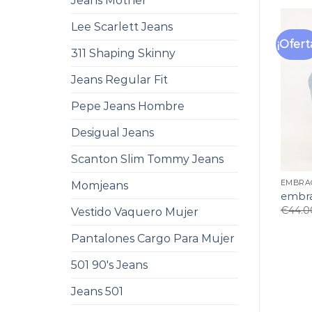
Jeans Mother
Lee Scarlett Jeans
¡Ofert
311 Shaping Skinny
Jeans Regular Fit
Pepe Jeans Hombre
Desigual Jeans
Scanton Slim Tommy Jeans
EMBRA
Momjeans
embra
€
44.0
Vestido Vaquero Mujer
Pantalones Cargo Para Mujer
501 90's Jeans
Jeans 501