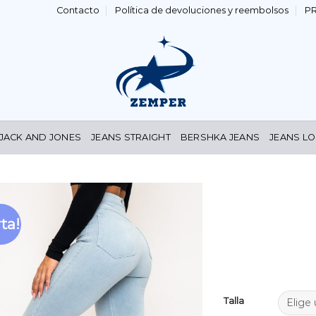
Contacto
Política de devoluciones y reembolsos
P
 JACK AND JONES
JEANS STRAIGHT
BERSHKA JEANS
JEANS LO
ta!
Añadir
a la
lista de
deseos
Talla