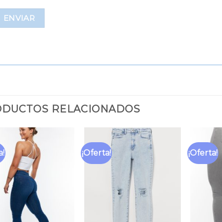
DUCTOS RELACIONADOS
a!
¡Oferta!
¡Oferta!
Añadir
Añadir
a la
a la
lista
lista
de
de
deseos
deseos