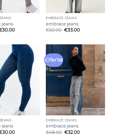
JEANS
EMBRACE JEANS
 jeans
embrace jeans
€
30.00
€
50.00
€
33.00
¡Oferta!
Añadir
Añadir
a la
a la
lista
lista
de
de
deseos
deseos
JEANS
EMBRACE JEANS
 jeans
embrace jeans
€
30.00
€
48.00
€
32.00