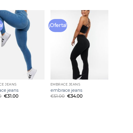
a!
¡Oferta!
Añadir
Añadir
a la
a la
lista
lista
de
de
deseos
deseos
CE JEANS
EMBRACE JEANS
ce jeans
embrace jeans
0
€
31.00
€
51.00
€
34.00