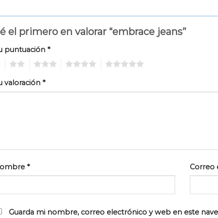
é el primero en valorar “embrace jeans”
u puntuación
*
2
3
4
5
u valoración
*
ombre
*
Correo 
Guarda mi nombre, correo electrónico y web en este nav