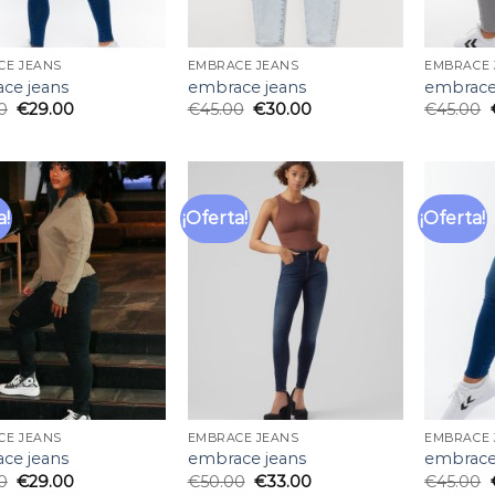
CE JEANS
EMBRACE JEANS
EMBRACE 
ce jeans
embrace jeans
embrace
0
€
29.00
€
45.00
€
30.00
€
45.00
a!
¡Oferta!
¡Oferta!
Añadir
Añadir
a la
a la
lista
lista
de
de
deseos
deseos
CE JEANS
EMBRACE JEANS
EMBRACE 
ce jeans
embrace jeans
embrace
0
€
29.00
€
50.00
€
33.00
€
45.00