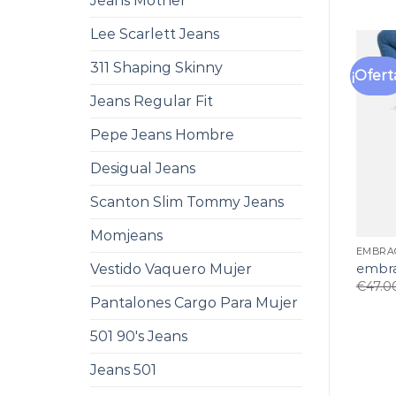
Jeans Mother
Lee Scarlett Jeans
311 Shaping Skinny
¡Ofert
Jeans Regular Fit
Pepe Jeans Hombre
Desigual Jeans
Scanton Slim Tommy Jeans
Momjeans
EMBRA
embra
Vestido Vaquero Mujer
€
47.0
Pantalones Cargo Para Mujer
501 90's Jeans
Jeans 501