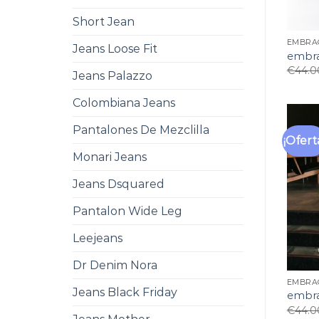
Short Jean
EMBRA
Jeans Loose Fit
embra
€
44.0
Jeans Palazzo
Colombiana Jeans
Pantalones De Mezclilla
¡Ofert
Monari Jeans
Jeans Dsquared
Pantalon Wide Leg
Leejeans
Dr Denim Nora
EMBRA
Jeans Black Friday
embra
€
44.0