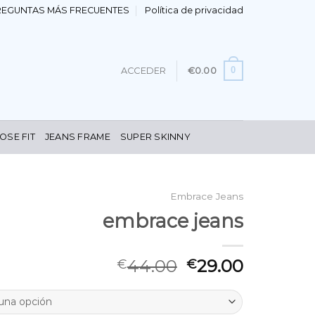
REGUNTAS MÁS FRECUENTES
Política de privacidad
0
ACCEDER
€
0.00
OSE FIT
JEANS FRAME
SUPER SKINNY
Embrace Jeans
embrace jeans
44.00
29.00
€
€