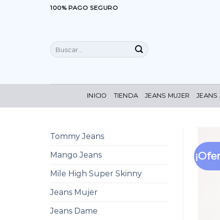
Saltar
100% PAGO SEGURO
al
contenido
Buscar
por:
INICIO
TIENDA
JEANS MUJER
JEANS
Tommy Jeans
¡Ofer
Mango Jeans
Mile High Super Skinny
Jeans Mujer
Jeans Dame