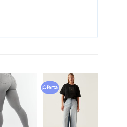
¡Oferta!
Añadir
Añadir
a la
a la
lista
lista
de
de
deseos
deseos